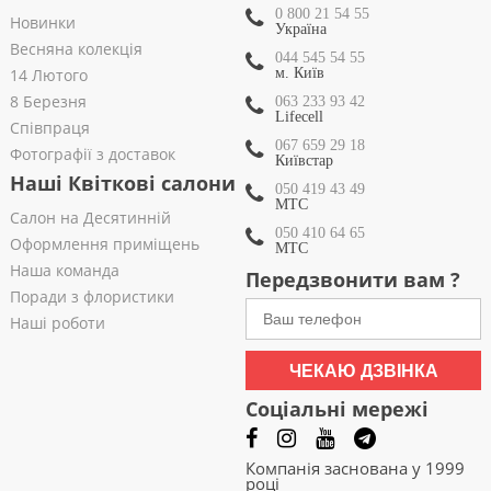
0 800 21 54 55
Новинки
Україна
Весняна колекція
044 545 54 55
14 Лютого
м. Київ
8 Березня
063 233 93 42
Lifecell
Співпраця
067 659 29 18
Фотографії з доставок
Київстар
Наші Квіткові салони
050 419 43 49
МТС
Салон на Десятинній
050 410 64 65
Оформлення приміщень
МТС
Наша команда
Передзвонити вам ?
Поради з флористики
Наші роботи
ЧЕКАЮ ДЗВІНКА
Соціальні мережі
Компанія заснована у 1999
році