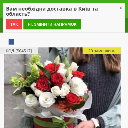
0
Вам необхідна доставка в Київ та
X
область?
0 800 21 54 55
ТАК
НІ, ЗМІНИТИ НАПРЯМОК
КОД [564517]
20 замовлень