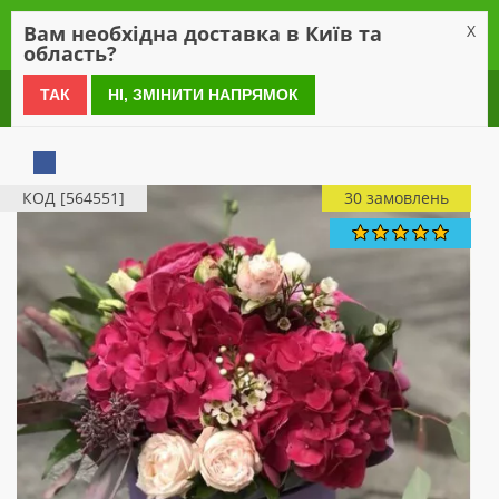
0
Вам необхідна доставка в Київ та
X
область?
0 800 21 54 55
ТАК
НІ, ЗМІНИТИ НАПРЯМОК
КОД [564551]
30 замовлень