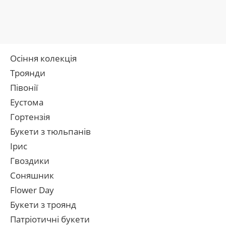
Осіння колекція
Троянди
Півонії
Еустома
Гортензія
Букети з тюльпанів
Ірис
Гвоздики
Соняшник
Flower Day
Букети з троянд
Патріотичні букети