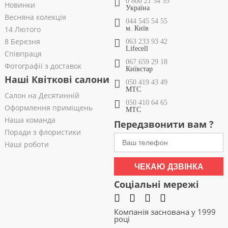
0 800 21 54 55
Новинки
Україна
Весняна колекція
044 545 54 55
14 Лютого
м. Київ
8 Березня
063 233 93 42
Lifecell
Співпраця
067 659 29 18
Фотографії з доставок
Київстар
Наші Квіткові салони
050 419 43 49
МТС
Салон на Десятинній
050 410 64 65
Оформлення приміщень
МТС
Наша команда
Передзвонити вам ?
Поради з флористики
Наші роботи
ЧЕКАЮ ДЗВІНКА
Соціальні мережі
Компанія заснована у 1999
році