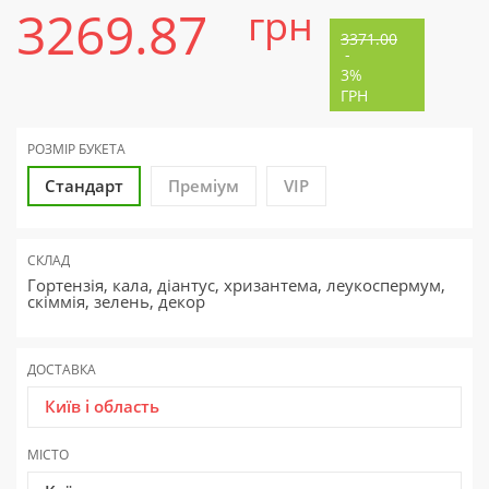
3269.87
грн
3371.00
-
3%
ГРН
РОЗМІР БУКЕТА
Стандарт
Преміум
VIP
СКЛАД
Гортензія, кала, діантус, хризантема, леукоспермум,
скіммія, зелень, декор
ДОСТАВКА
Київ і область
МІСТО