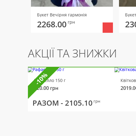
Букет Вечірня гармонія
Буке
2268.00
23
грн
АКЦІЇ ТА ЗНИЖКИ
-10%
Рафаелло 150 г
Квітко
320.00
грн
2019.0
РАЗОМ -
2105.10
грн