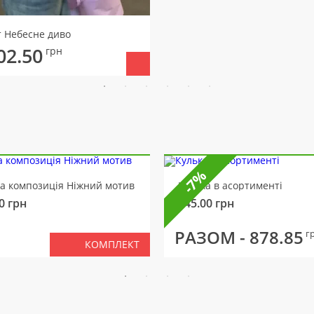
т Небесне диво
02.50
грн
-7%
ва композиція Ніжний мотив
Кулька в асортименті
0
грн
145.00
грн
РАЗОМ -
878.85
г
КОМПЛЕКТ