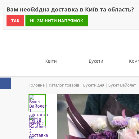
Знижки
Оплата
Доставка
Відгуки
Гарантія
Про 
Вам необхідна доставка в Київ та область?
ТАК
НІ, ЗМІНИТИ НАПРЯМОК
since 1999
Квіти
Букети
Комп
Головна
Каталог товарів
Букети дня
Букет Вайолет