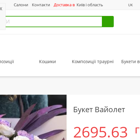
нас
Салони
Контакти
Доставка в
Київ і область
UK
X
озиції
Кошики
Композиції траурні
Букети в
Букет Вайолет
2695.63