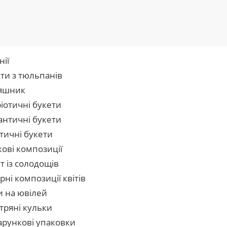
нії
ти з тюльпанів
яшник
іотичні букети
нтичні букети
тичні букети
кові композиції
т із солодощів
рні композиції квітів
и на ювілей
тряні кульки
рункові упаковки