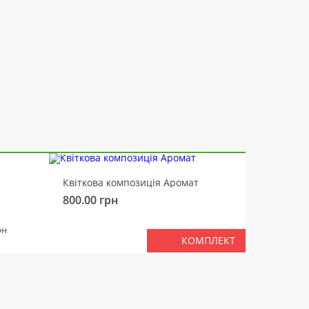
-10%
Квіткова композиція Аромат
Ведмід
800.00
грн
450.00
РАЗ
рн
КОМПЛЕКТ