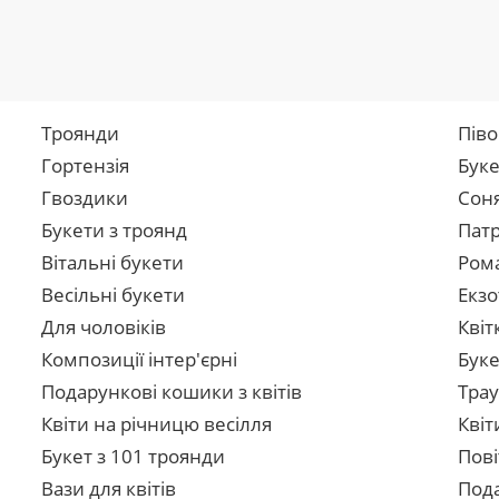
Троянди
Піво
Гортензія
Буке
Гвоздики
Сон
Букети з троянд
Патр
Вітальні букети
Рома
Весільні букети
Екзо
Для чоловіків
Квіт
Композиції інтер'єрні
Буке
Подарункові кошики з квітів
Трау
Квіти на річницю весілля
Квіт
Букет з 101 троянди
Пові
Вази для квітів
Пода