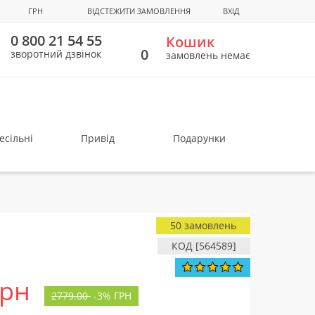
ГРН
ВІДСТЕЖИТИ ЗАМОВЛЕННЯ
ВХІД
0 800 21 54 55
Кошик
0
зворотний дзвінок
замовлень немає
есільні
Привід
Подарунки
50 замовлень
КОД [564589]
грн
2779.00
-
3%
ГРН