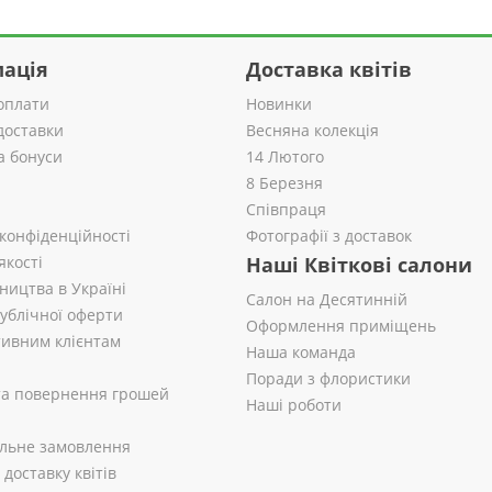
ація
Доставка квітів
оплати
Новинки
доставки
Весняна колекція
а бонуси
14 Лютого
8 Березня
Співпраця
 конфіденційності
Фотографії з доставок
якості
Наші Квіткові салони
ництва в Україні
Салон на Десятинній
публічної оферти
Оформлення приміщень
ивним клієнтам
Наша команда
Поради з флористики
 та повернення грошей
Наші роботи
альне замовлення
доставку квітів