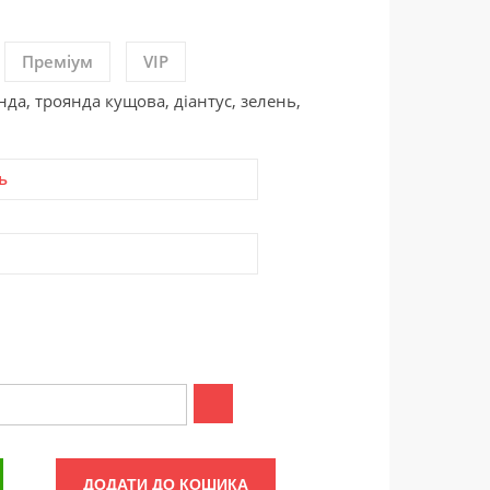
Преміум
VIP
нда, троянда кущова, діантус, зелень,
ь
ДОДАТИ ДО КОШИКА