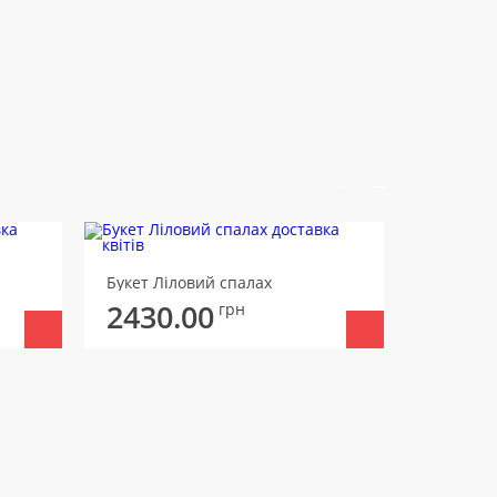
Букет Ос
Букет Ліловий спалах
2616
2430.00
грн