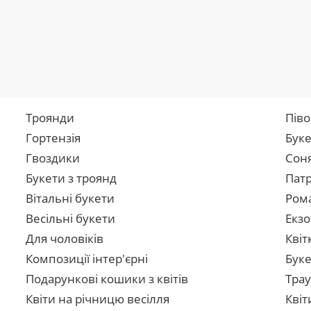
Троянди
Піво
Гортензія
Буке
Гвоздики
Сон
Букети з троянд
Патр
Вітальні букети
Рома
Весільні букети
Екзо
Для чоловіків
Квіт
Композиції інтер'єрні
Буке
Подарункові кошики з квітів
Трау
Квіти на річницю весілля
Квіт