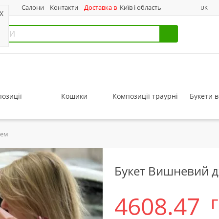
нас
Салони
Контакти
Доставка в
Київ і область
UK
X
озиції
Кошики
Композиції траурні
Букети в
жем
Букет Вишневий 
4608.47