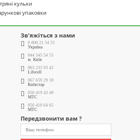
тряні кульки
рункові упаковки
Зв'яжіться з нами
0 800 21 54 55
Україна
044 545 54 55
м. Київ
063 233 93 42
Lifecell
067 659 29 18
Київстар
050 419 43 49
МТС
050 410 64 65
МТС
Передзвонити вам ?