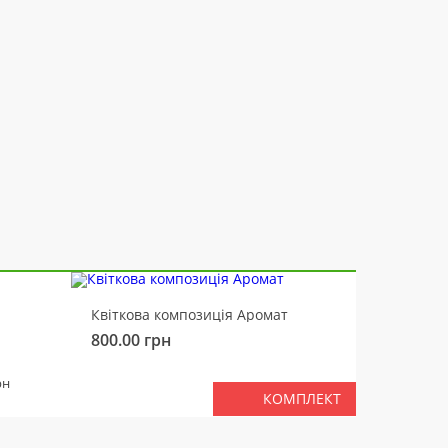
-10%
Квіткова композиція Аромат
Ведмід
800.00
грн
450.00
РАЗ
рн
КОМПЛЕКТ