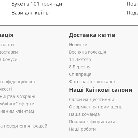
Букет з 101 троянди
Пові
Вази для квітів
Пода
ація
Доставка квітів
оплати
Новинки
доставки
Весняна колекція
а бонуси
14 Лютого
8 Березня
Співпраця
 конфіденційності
Фотографії з доставок
якості
Наші Квіткові салони
ництва в Україні
Салон на Десятинній
публічної оферти
Оформлення приміщень
ивним клієнтам
Наша команда
Поради з флористики
 та повернення грошей
Наші роботи