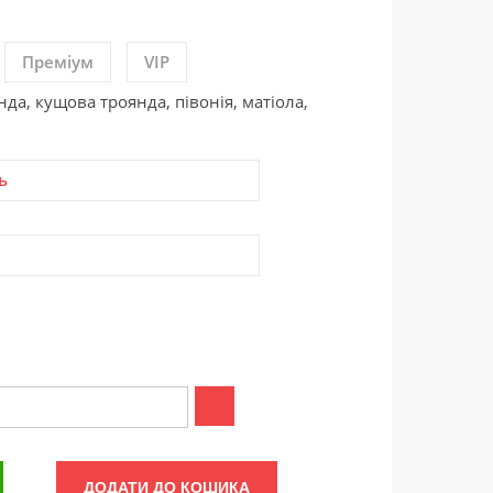
Преміум
VIP
нда, кущова троянда, півонія, матіола,
ь
ДОДАТИ ДО КОШИКА