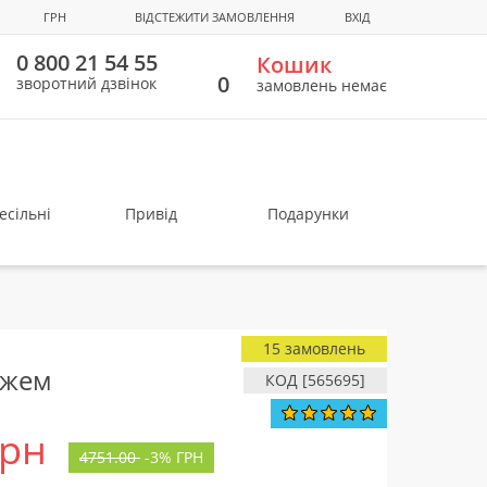
ГРН
ВІДСТЕЖИТИ ЗАМОВЛЕННЯ
ВХІД
0 800 21 54 55
Кошик
0
зворотний дзвінок
замовлень немає
есільні
Привід
Подарунки
15 замовлень
джем
КОД [565695]
грн
4751.00
-
3%
ГРН