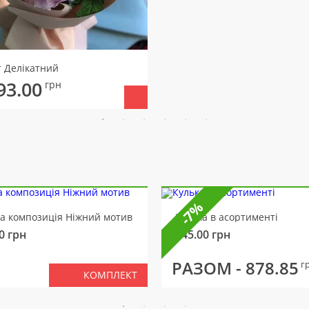
т Делікатний
93.00
грн
-7%
ва композиція Ніжний мотив
Кулька в асортименті
0
грн
145.00
грн
РАЗОМ -
878.85
г
КОМПЛЕКТ