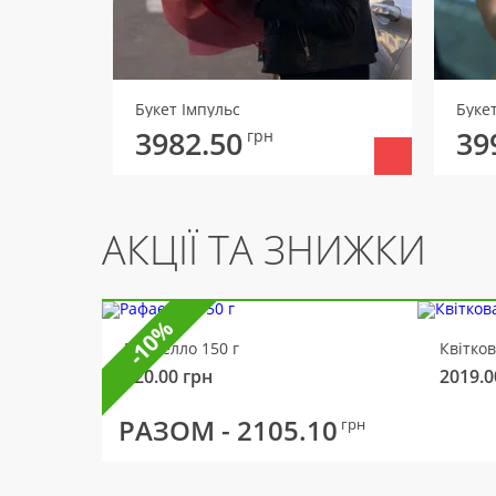
Букет Імпульс
Буке
3982.50
39
грн
АКЦІЇ ТА ЗНИЖКИ
-10%
Рафаелло 150 г
Квітко
320.00
грн
2019.0
РАЗОМ -
2105.10
грн