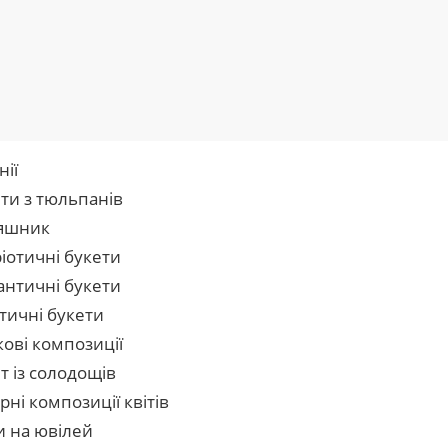
нії
ти з тюльпанів
яшник
іотичні букети
нтичні букети
тичні букети
кові композиції
т із солодощів
рні композиції квітів
и на ювілей