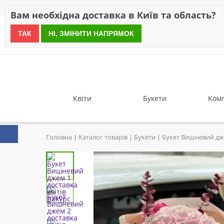
Знижки
Оплата
Доставка
Відгуки
Гарантія
Про 
Вам необхідна доставка в Київ та область?
ТАК
НІ, ЗМІНИТИ НАПРЯМОК
since 1999
Квіти
Букети
Комп
Головна
Каталог товарів
Букети
Букет Вишневий д