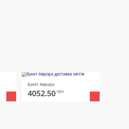
Букет Аврора
Букет 25
4052.50
грн
4286