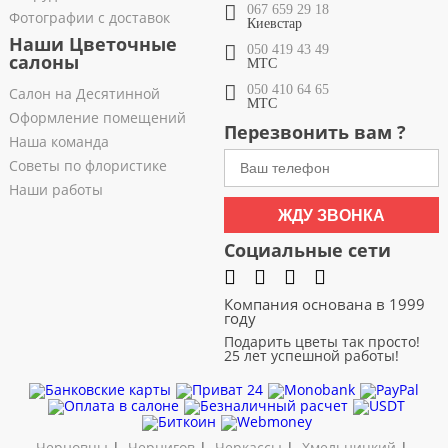
067 659 29 18
Фотографии с доставок
Киевстар
Наши Цветочные
050 419 43 49
салоны
МТС
050 410 64 65
Салон на Десятинной
МТС
Оформление помещений
Перезвонить вам ?
Наша команда
Советы по флористике
Наши работы
ЖДУ ЗВОНКА
Социальные сети
Компания основана в 1999
году
Подарить цветы так просто!
25 лет успешной работы!
Черновцы
|
Чернигов
|
Черкассы
|
Хмельницкий
|