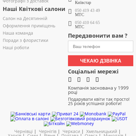
Фотографії з доставок
Київстар
Наші Квіткові салони
050 419 43 49
МТС
Салон на Десятинній
050 410 64 65
Оформлення приміщень
МТС
Наша команда
Передзвонити вам ?
Поради з флористики
Наші роботи
ЧЕКАЮ ДЗВІНКА
Соціальні мережі
Компанія заснована у 1999
році
Подарувати квіти так просто!
25 років успішної роботи!
Чернівці
|
Чернігів
|
Черкаси
|
Хмельницький
|
Харків
|
Суми
|
Рівне
|
Полтава
|
Одеса
|
Миколаїв
|