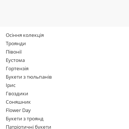
Осіння колекція
Троянди
Півонії
Еустома
Гортензія
Букети з тюльпанів
Ірис
Гвоздики
Соняшник
Flower Day
Букети з троянд
Патріотичні букети