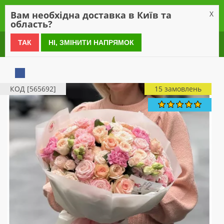
0
Вам необхідна доставка в Київ та
X
область?
0 800 21 54 55
ТАК
НІ, ЗМІНИТИ НАПРЯМОК
КОД [565692]
15 замовлень