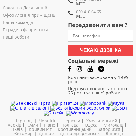
МТС
Салон на Десятинній
050 410 64 65
Оформлення приміщень
МТС
Наша команда
Передзвонити вам ?
Поради з флористики
Наші роботи
ЧЕКАЮ ДЗВІНКА
Соціальні мережі
Компанія заснована у 1999
році
Подарувати квіти так просто!
25 років успішної роботи!
Чернівці
|
Чернігів
|
Черкаси
|
Хмельницький
|
Харків
|
Суми
|
Рівне
|
Полтава
|
Одеса
|
Миколаїв
|
Львів
|
Кривий Ріг
|
Кропивницький
|
Запоріжжя
|
Житомир
|
Дніпро
|
Дніпродзержинськ
|
Вінниця