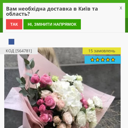
0
Вам необхідна доставка в Київ та
X
область?
0 800 21 54 55
ТАК
НІ, ЗМІНИТИ НАПРЯМОК
КОД [564781]
15 замовлень