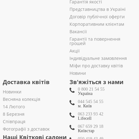
Гарантія якості
Представництва в Україні
Договір публічної оферти
Корпоративним клієнтам
Вакансії
Гарантії та повернення
грошей
Акції
Індивідуальне замовлення
Міфи про доставку квітів
Новини
Доставка квітів
Зв'яжіться з нами
0 800 21 54 55
Новинки
Україна
Весняна колекція
044 545 54 55
14 Лютого
м. Київ
8 Березня
063 233 93 42
Lifecell
Співпраця
067 659 29 18
Фотографії з доставок
Київстар
Наші Квіткові салони
050 419 43 49