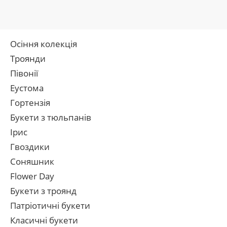
Осіння колекція
Троянди
Півонії
Еустома
Гортензія
Букети з тюльпанів
Ірис
Гвоздики
Соняшник
Flower Day
Букети з троянд
Патріотичні букети
Класичні букети