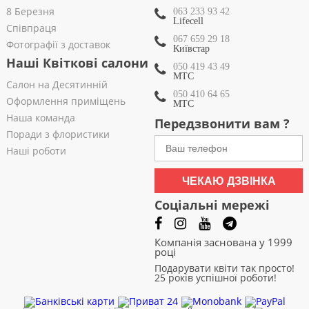
8 Березня
063 233 93 42
Lifecell
Співпраця
067 659 29 18
Фотографії з доставок
Київстар
Наші Квіткові салони
050 419 43 49
МТС
Салон на Десятинній
050 410 64 65
Оформлення приміщень
МТС
Наша команда
Передзвонити вам ?
Поради з флористики
Наші роботи
ЧЕКАЮ ДЗВІНКА
Соціальні мережі
Компанія заснована у 1999
році
Подарувати квіти так просто!
25 років успішної роботи!