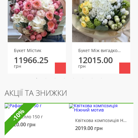
Букет Містик
Букет Між вигадкою та снами
11966.25
12015.00
грн
грн
АКЦІЇ ТА ЗНИЖКИ
-10%
Рафаелло 150 г
Квіткова композиція Ніжний мотив
320.00
грн
2019.00
грн