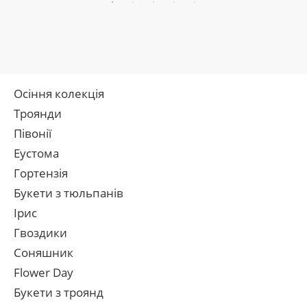
Осіння колекція
Троянди
Півонії
Еустома
Гортензія
Букети з тюльпанів
Ірис
Гвоздики
Соняшник
Flower Day
Букети з троянд