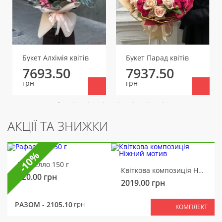
Букет Алхімія квітів
Букет Парад квітів
7693.50
7937.50
грн
грн
АКЦІЇ ТА ЗНИЖКИ
-10%
Рафаелло 150 г
Квіткова композиція Ніжний мотив
320.00
грн
2019.00
грн
РАЗОМ -
2105.10
грн
КОМПЛЕКТ