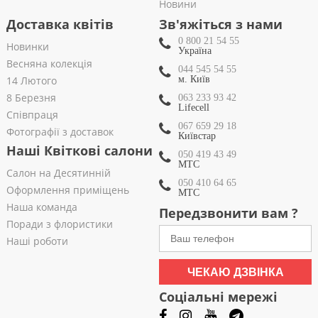
Новини
Доставка квітів
Зв'яжіться з нами
0 800 21 54 55
Новинки
Україна
Весняна колекція
044 545 54 55
14 Лютого
м. Київ
8 Березня
063 233 93 42
Lifecell
Співпраця
067 659 29 18
Фотографії з доставок
Київстар
Наші Квіткові салони
050 419 43 49
МТС
Салон на Десятинній
050 410 64 65
Оформлення приміщень
МТС
Наша команда
Передзвонити вам ?
Поради з флористики
Наші роботи
ЧЕКАЮ ДЗВІНКА
Соціальні мережі