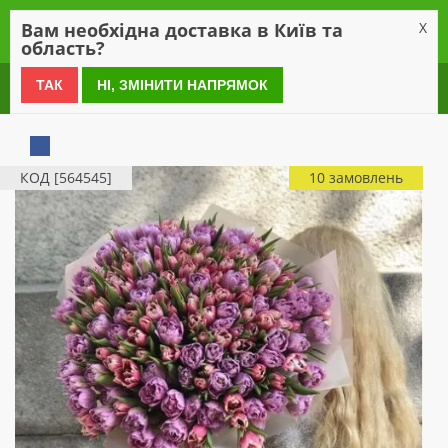
0
Вам необхідна доставка в Київ та
X
область?
0 800 21 54 55
ТАК
НІ, ЗМІНИТИ НАПРЯМОК
КОД [564545]
10 замовлень