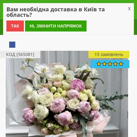
0
Вам необхідна доставка в Київ та
X
область?
0 800 21 54 55
ТАК
НІ, ЗМІНИТИ НАПРЯМОК
КОД [565081]
15 замовлень