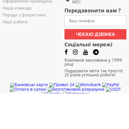
Оформлення приміщень
МТС
Наша команда
Передзвонити вам ?
Поради з флористики
Наші роботи
ЧЕКАЮ ДЗВІНКА
Соціальні мережі
Компанія заснована у 1999
році
Подарувати квіти так просто!
25 років успішної роботи!
Чернівці
|
Чернігів
|
Черкаси
|
Хмельницький
|
Харків
|
Суми
|
Рівне
|
Полтава
|
Одеса
|
Миколаїв
|
Львів
|
Кривий Ріг
|
Кропивницький
|
Запоріжжя
|
Житомир
|
Дніпро
|
Дніпродзержинськ
|
Вінниця
Доставка квітів. Міжнародна кур'єрська служба. Кур'єрська
доставка. Швидке замовлення 24/7