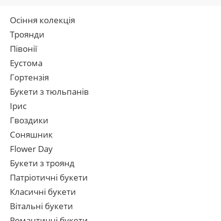
Осіння колекція
Троянди
Півонії
Еустома
Гортензія
Букети з тюльпанів
Ірис
Гвоздики
Соняшник
Flower Day
Букети з троянд
Патріотичні букети
Класичні букети
Вітальні букети
Романтичні букети