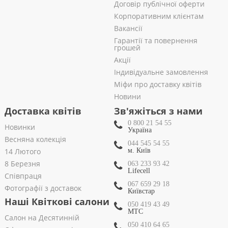
Договір публічної оферти
Корпоративним клієнтам
Вакансії
Гарантії та повернення
грошей
Акції
Індивідуальне замовлення
Міфи про доставку квітів
Новини
Доставка квітів
Зв'яжіться з нами
0 800 21 54 55
Новинки
Україна
Весняна колекція
044 545 54 55
14 Лютого
м. Київ
8 Березня
063 233 93 42
Lifecell
Співпраця
067 659 29 18
Фотографії з доставок
Київстар
Наші Квіткові салони
050 419 43 49
МТС
Салон на Десятинній
050 410 64 65