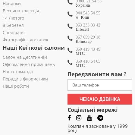
0 800 21 54 55
Новинки
Україна
Весняна колекція
044 545 54 55
14 Лютого
м. Київ
8 Березня
063 233 93 42
Lifecell
Співпраця
067 659 29 18
Фотографії з доставок
Київстар
Наші Квіткові салони
050 419 43 49
МТС
Салон на Десятинній
050 410 64 65
Оформлення приміщень
МТС
Наша команда
Передзвонити вам ?
Поради з флористики
Наші роботи
ЧЕКАЮ ДЗВІНКА
Соціальні мережі
Компанія заснована у 1999
році