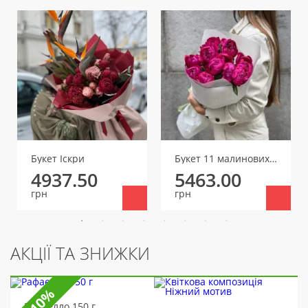
Букет Іскри
Букет 11 малинових півоній
4937.50
5463.00
грн
грн
АКЦІЇ ТА ЗНИЖКИ
-10%
Рафаелло 150 г