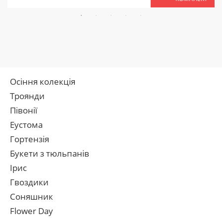
Осіння колекція
Троянди
Півонії
Еустома
Гортензія
Букети з тюльпанів
Ірис
Гвоздики
Соняшник
Flower Day