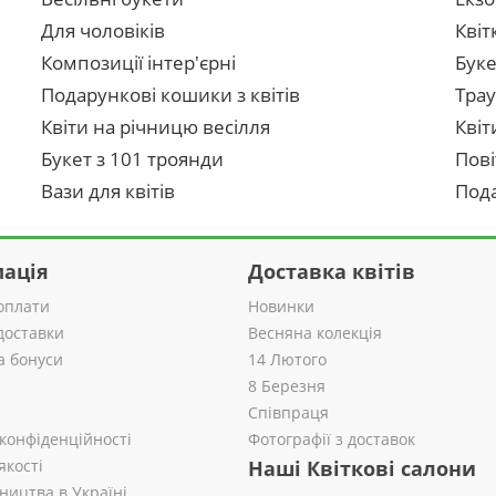
Для чоловіків
Квіт
Композиції інтер'єрні
Буке
Подарункові кошики з квітів
Трау
Квіти на річницю весілля
Квіт
Букет з 101 троянди
Пові
Вази для квітів
Пода
ація
Доставка квітів
оплати
Новинки
доставки
Весняна колекція
а бонуси
14 Лютого
8 Березня
Співпраця
 конфіденційності
Фотографії з доставок
якості
Наші Квіткові салони
ництва в Україні