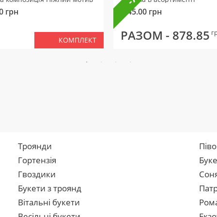
0
грн
145.00
грн
РАЗОМ -
878.85
г
КОМПЛЕКТ
Троянди
Піво
Гортензія
Буке
Гвоздики
Сон
Букети з троянд
Патр
Вітальні букети
Рома
Весільні букети
Екзо