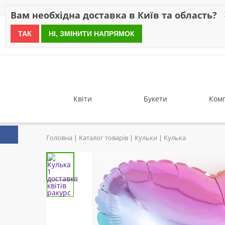
Знижки
Оплата
Доставка
Відгуки
Гарантія
Про 
Вам необхідна доставка в Київ та область?
ТАК
НІ, ЗМІНИТИ НАПРЯМОК
since 1999
Квіти
Букети
Комп
Головна
Каталог товарів
Кульки
Кулька