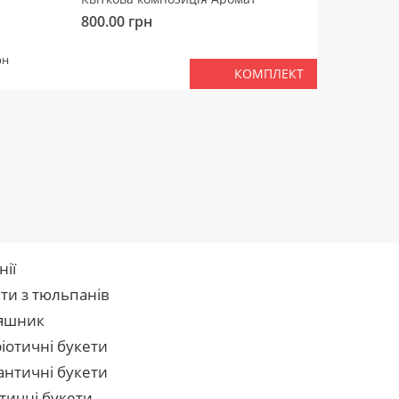
800.00
грн
450.00
РАЗ
рн
КОМПЛЕКТ
нії
ти з тюльпанів
яшник
іотичні букети
нтичні букети
тичні букети