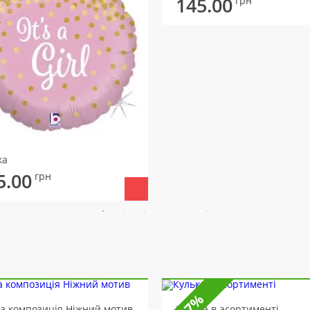
145.00
грн
ка
5.00
грн
-7%
ва композиція Ніжний мотив
Кулька в асортименті