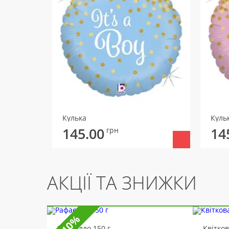
Кулька
Куль
145.00
14
грн
АКЦІЇ ТА ЗНИЖКИ
-10%
Рафаелло 150 г
Квітко