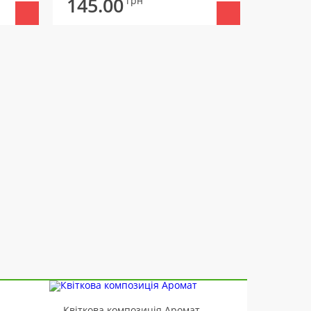
145.00
145.
грн
-10%
Квіткова композиція Аромат
Ведмід