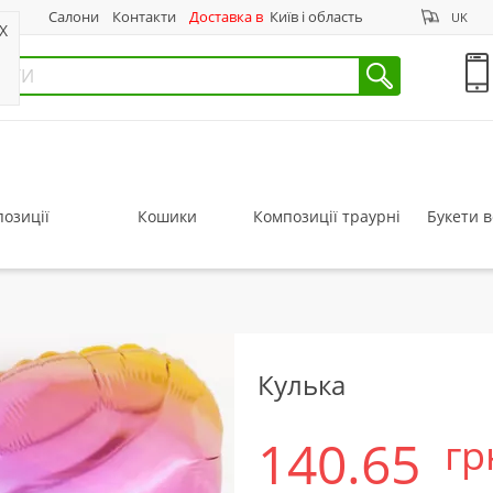
нас
Салони
Контакти
Доставка в
Київ і область
UK
X
озиції
Кошики
Композиції траурні
Букети в
Кулька
140.65
гр