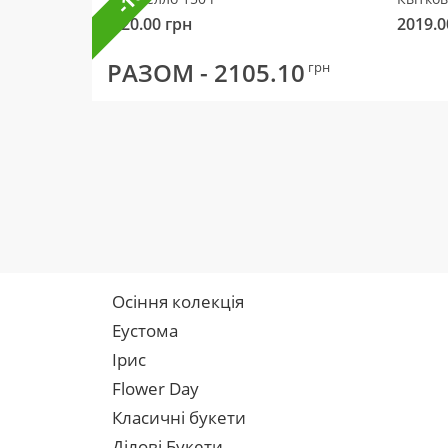
320.00
грн
2019.0
РАЗОМ -
2105.10
грн
Осіння колекція
Еустома
Ірис
Flower Day
Класичні букети
Ділові Букети