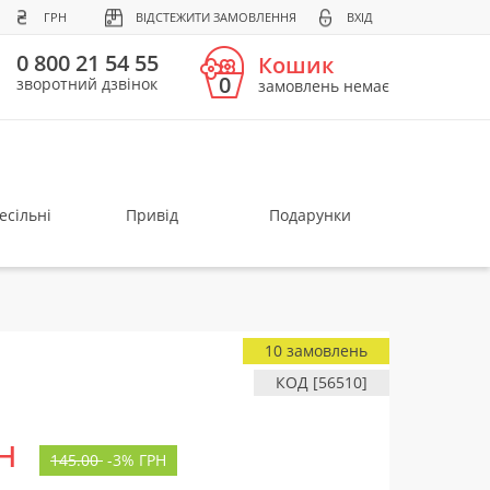
ГРН
ВІДСТЕЖИТИ ЗАМОВЛЕННЯ
ВХІД
0 800 21 54 55
Кошик
0
зворотний дзвінок
замовлень немає
есільні
Привід
Подарунки
10 замовлень
КОД [56510]
н
145.00
-
3%
ГРН