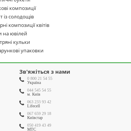
кові композиції
т із солодощів
рні композиції квітів
и на ювілей
тряні кульки
рункові упаковки
Зв'яжіться з нами
0 800 21 54 55
Україна
044 545 54 55
м. Київ
063 233 93 42
Lifecell
067 659 29 18
Київстар
050 419 43 49
МТС