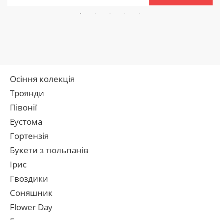
Осіння колекція
Троянди
Півонії
Еустома
Гортензія
Букети з тюльпанів
Ірис
Гвоздики
Соняшник
Flower Day