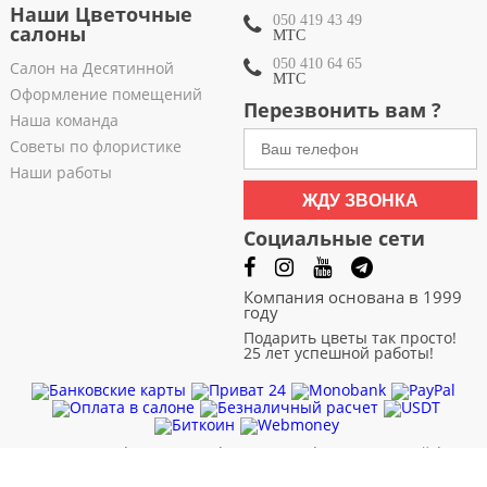
Наши Цветочные
050 419 43 49
салоны
МТС
050 410 64 65
Салон на Десятинной
МТС
Оформление помещений
Перезвонить вам ?
Наша команда
Советы по флористике
Наши работы
ЖДУ ЗВОНКА
Социальные сети
Компания основана в 1999
году
Подарить цветы так просто!
25 лет успешной работы!
Черновцы
|
Чернигов
|
Черкассы
|
Хмельницкий
|
Харьков
|
Сумы
|
Ровно
|
Полтава
|
Одесса
|
Николаев
|
Львов
|
Кривой Рог
|
Кропивницкий
|