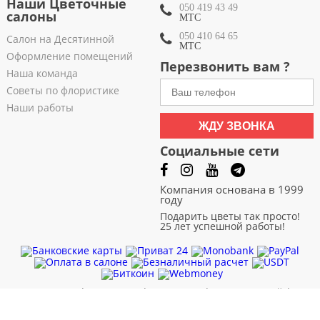
Наши Цветочные
050 419 43 49
салоны
МТС
050 410 64 65
Салон на Десятинной
МТС
Оформление помещений
Перезвонить вам ?
Наша команда
Советы по флористике
Наши работы
ЖДУ ЗВОНКА
Социальные сети
Компания основана в 1999
году
Подарить цветы так просто!
25 лет успешной работы!
Черновцы
|
Чернигов
|
Черкассы
|
Хмельницкий
|
Харьков
|
Сумы
|
Ровно
|
Полтава
|
Одесса
|
Николаев
|
Львов
|
Кривой Рог
|
Кропивницкий
|