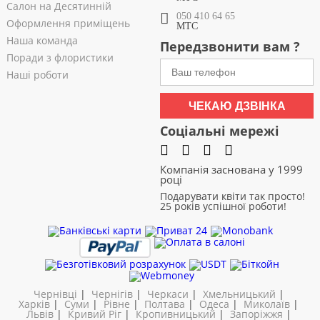
Салон на Десятинній
050 410 64 65
Оформлення приміщень
МТС
Наша команда
Передзвонити вам ?
Поради з флористики
Наші роботи
ЧЕКАЮ ДЗВІНКА
Соціальні мережі
Компанія заснована у 1999
році
Подарувати квіти так просто!
25 років успішної роботи!
Чернівці
|
Чернігів
|
Черкаси
|
Хмельницький
|
Харків
|
Суми
|
Рівне
|
Полтава
|
Одеса
|
Миколаїв
|
Львів
|
Кривий Ріг
|
Кропивницький
|
Запоріжжя
|