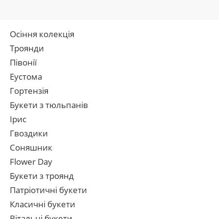
Осіння колекція
Троянди
Півонії
Еустома
Гортензія
Букети з тюльпанів
Ірис
Гвоздики
Соняшник
Flower Day
Букети з троянд
Патріотичні букети
Класичні букети
Вітальні букети