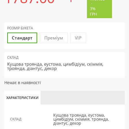
-
3%
ГРН
РОЗМІР БУКЕТА
Стандарт
Преміум
VIP
СКЛАД
Кущова троянда, еустома, цимбідіум, скіммія,
троянда, діантус, декор
Немає в наявності
ХАРАКТЕРИСТИКИ
Кущова троянда, еустома,
цимбідіум, скіммія, троянда,
СКЛАД
діантус, декор