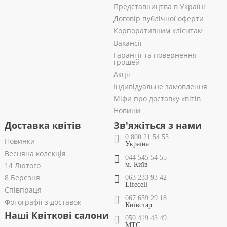
Представництва в Україні
Договір публічної оферти
Корпоративним клієнтам
Вакансії
Гарантії та повернення
грошей
Акції
Індивідуальне замовлення
Міфи про доставку квітів
Новини
Доставка квітів
Зв'яжіться з нами
0 800 21 54 55
Новинки
Україна
Весняна колекція
044 545 54 55
14 Лютого
м. Київ
8 Березня
063 233 93 42
Lifecell
Співпраця
067 659 29 18
Фотографії з доставок
Київстар
Наші Квіткові салони
050 419 43 49
МТС