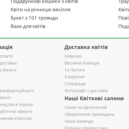
Подарункові кошики з квітів
Трау
Квіти на річницю весілля
Квіт
Букет з 101 троянди
Пові
Вази для квітів
Пода
ація
Доставка квітів
оплати
Новинки
доставки
Весняна колекція
а бонуси
14 Лютого
8 Березня
Співпраця
 конфіденційності
Фотографії з доставок
якості
Наші Квіткові салони
ництва в Україні
Салон на Десятинній
публічної оферти
Оформлення приміщень
ивним клієнтам
Наша команда
Поради з флористики