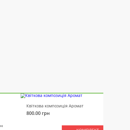
-10%
Квіткова композиція Аромат
Ведмід
800.00
грн
450.00
РАЗ
рн