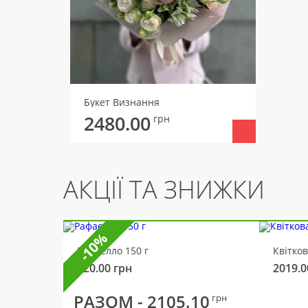
Букет Визнання
2480.00
грн
АКЦІЇ ТА ЗНИЖКИ
-10%
Рафаелло 150 г
Квітко
320.00
грн
2019.0
РАЗОМ -
2105.10
грн