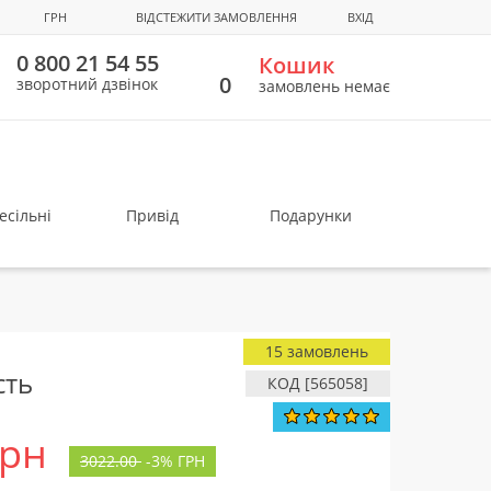
ГРН
ВІДСТЕЖИТИ ЗАМОВЛЕННЯ
ВХІД
0 800 21 54 55
Кошик
0
зворотний дзвінок
замовлень немає
есільні
Привід
Подарунки
15 замовлень
сть
КОД [565058]
грн
3022.00
-
3%
ГРН