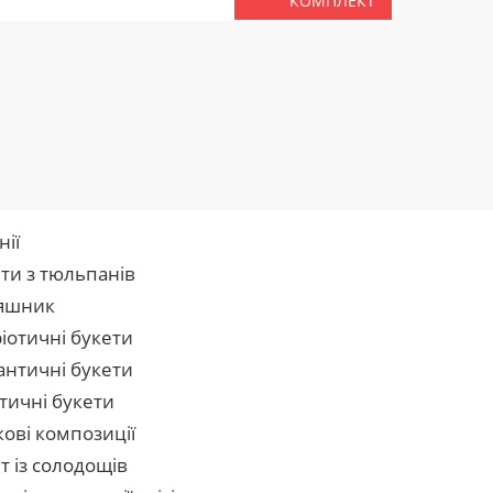
КОМПЛЕКТ
нії
ти з тюльпанів
яшник
іотичні букети
нтичні букети
тичні букети
кові композиції
т із солодощів