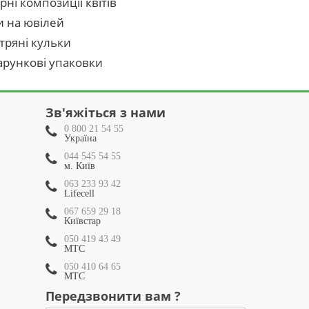
рні композиції квітів
и на ювілей
тряні кульки
рункові упаковки
Зв'яжіться з нами
0 800 21 54 55
Україна
044 545 54 55
м. Київ
063 233 93 42
Lifecell
067 659 29 18
Київстар
050 419 43 49
МТС
050 410 64 65
МТС
Передзвонити вам ?