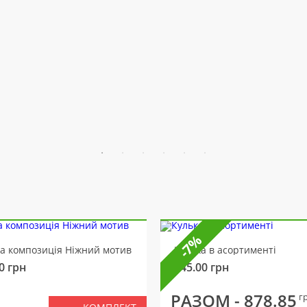
-7%
ва композиція Ніжний мотив
Кулька в асортименті
0
грн
145.00
грн
РАЗОМ -
878.85
г