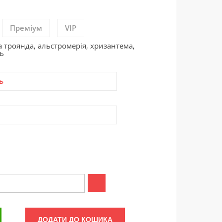
Преміум
VIP
а троянда, альстромерія, хризантема,
нь
ь
ДОДАТИ ДО КОШИКА