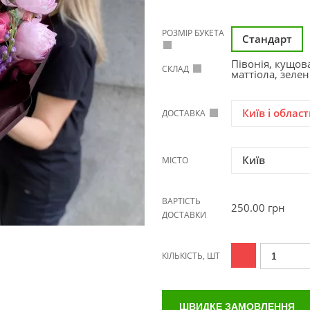
РОЗМІР БУКЕТА
Стандарт
Півонія, кущов
СКЛАД
маттіола, зеле
Київ і област
ДОСТАВКА
Київ
МІСТО
ВАРТІСТЬ
250.00
грн
ДОСТАВКИ
КІЛЬКІСТЬ, ШТ
ШВИДКЕ ЗАМОВЛЕННЯ