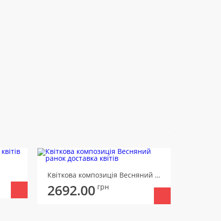
Квіткова композиція Весняний ранок
Букет Бе
2692.00
2763
грн