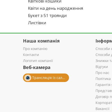
Квіткові кошики
Квіти на день народження
Букет з 51 троянди
Листівки
Наша компанія
Інформ
Про компанію
Способи 
Контакти
Способи 
Логотип компанії
Знижки т
Веб-камера
Відгуки
Про нас
Трансляція із салону
Політика
Гарантія 
Представ
Договір 
Корпорат
Вакансії