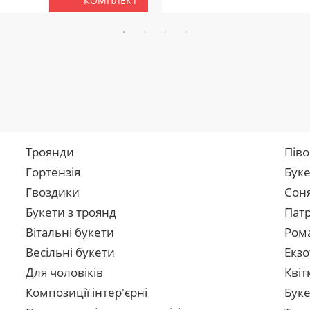
КОМПЛЕКТ
Троянди
Піво
Гортензія
Буке
Гвоздики
Сон
Букети з троянд
Патр
Вітальні букети
Рома
Весільні букети
Екзо
Для чоловіків
Квіт
Композиції інтер'єрні
Буке