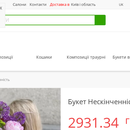
нас
Салони
Контакти
Доставка в
Київ і область
UK
X
озиції
Кошики
Композиції траурні
Букети в
нність
Букет Нескінченні
2931.34