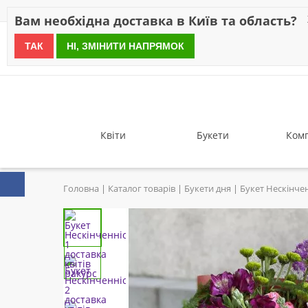
Знижки
Оплата
Доставка
Відгуки
Гарантія
Про 
Вам необхідна доставка в Київ та область?
ТАК
НІ, ЗМІНИТИ НАПРЯМОК
since 1999
Квіти
Букети
Комп
Головна
Каталог товарів
Букети дня
Букет Нескінче