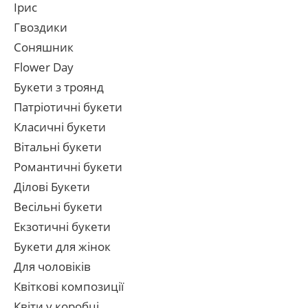
Ірис
Гвоздики
Соняшник
Flower Day
Букети з троянд
Патріотичні букети
Класичні букети
Вітальні букети
Романтичні букети
Ділові Букети
Весільні букети
Екзотичні букети
Букети для жінок
Для чоловіків
Квіткові композиції
Квіти у коробці