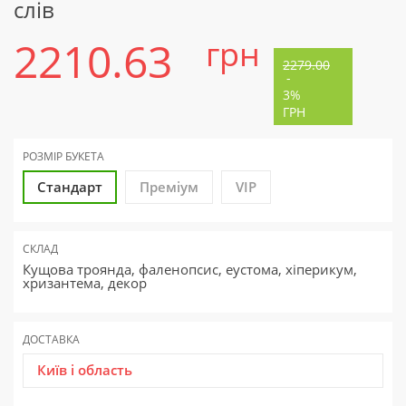
слів
2210.63
грн
2279.00
-
3%
ГРН
РОЗМІР БУКЕТА
Стандарт
Преміум
VIP
СКЛАД
Кущова троянда, фаленопсис, еустома, хіперикум,
хризантема, декор
ДОСТАВКА
Київ і область