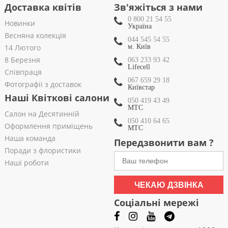
Доставка квітів
Зв'яжіться з нами
0 800 21 54 55
Новинки
Україна
Весняна колекція
044 545 54 55
14 Лютого
м. Київ
8 Березня
063 233 93 42
Lifecell
Співпраця
067 659 29 18
Фотографії з доставок
Київстар
Наші Квіткові салони
050 419 43 49
МТС
Салон на Десятинній
050 410 64 65
Оформлення приміщень
МТС
Наша команда
Передзвонити вам ?
Поради з флористики
Наші роботи
ЧЕКАЮ ДЗВІНКА
Соціальні мережі