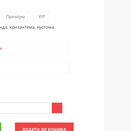
Преміум
VIP
нда, хризантема, еустома,
ь
ДОДАТИ ДО КОШИКА