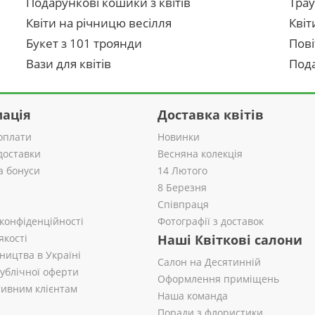
Подарункові кошики з квітів
Трау
Квіти на річницю весілля
Квіт
Букет з 101 троянди
Пові
Вази для квітів
Пода
ація
Доставка квітів
оплати
Новинки
доставки
Весняна колекція
а бонуси
14 Лютого
8 Березня
Співпраця
 конфіденційності
Фотографії з доставок
якості
Наші Квіткові салони
ництва в Україні
Салон на Десятинній
публічної оферти
Оформлення приміщень
ивним клієнтам
Наша команда
Поради з флористики