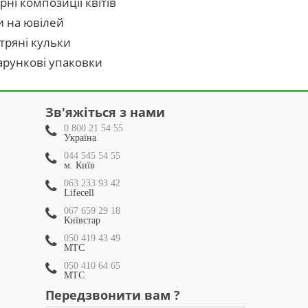
рні композиції квітів
и на ювілей
тряні кульки
рункові упаковки
Зв'яжіться з нами
0 800 21 54 55
Україна
044 545 54 55
м. Київ
063 233 93 42
Lifecell
067 659 29 18
Київстар
050 419 43 49
МТС
050 410 64 65
МТС
Передзвонити вам ?