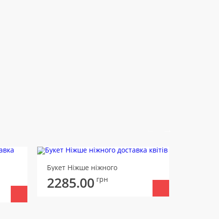
Букет Ніжше ніжного
Букет Че
2285.00
грн
2377