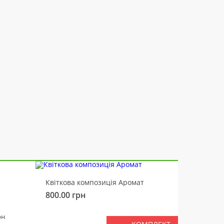
-10%
Квіткова композиція Аромат
Ведмід
800.00
грн
450.00
РАЗ
рн