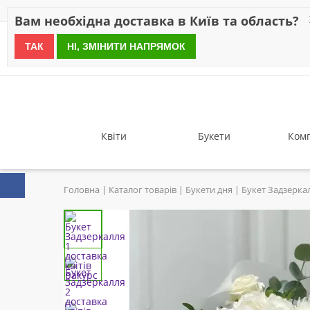
Знижки
Оплата
Доставка
Відгуки
Гарантія
Про 
Вам необхідна доставка в Київ та область?
ТАК
НІ, ЗМІНИТИ НАПРЯМОК
since 1999
Квіти
Букети
Комп
Головна
Каталог товарів
Букети дня
Букет Задзерка