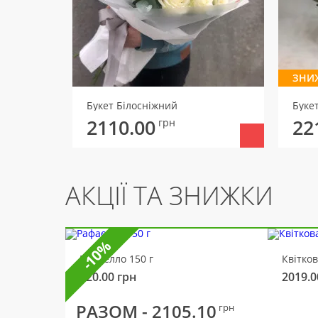
ЗНИ
Букет Білосніжний
Буке
2110.00
22
грн
АКЦІЇ ТА ЗНИЖКИ
-10%
Рафаелло 150 г
Квітко
320.00
грн
2019.0
РАЗОМ -
2105.10
грн