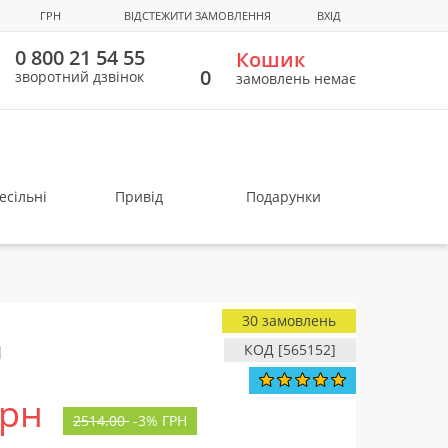
ГРН
ВІДСТЕЖИТИ ЗАМОВЛЕННЯ
ВХІД
0 800 21 54 55
Кошик
0
зворотний дзвінок
замовлень немає
есільні
Привід
Подарунки
30 замовлень
я
КОД [565152]
грн
2514.00
-
3%
ГРН