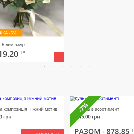
ЖКА -5%
т Білий ажур
19.20
грн
-7%
ва композиція Ніжний мотив
Кулька в асортименті
0
грн
145.00
грн
РАЗОМ -
878.85
г