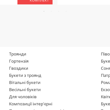
КОМПЛЕКТ
Троянди
Піво
Гортензія
Буке
Гвоздики
Сон
Букети з троянд
Патр
Вітальні букети
Рома
Весільні букети
Екзо
Для чоловіків
Квіт
Композиції інтер'єрні
Буке