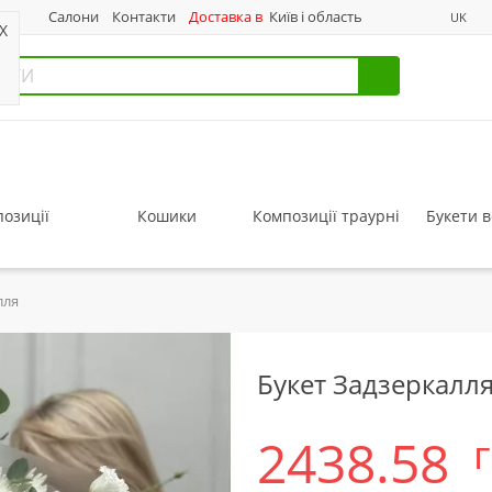
нас
Салони
Контакти
Доставка в
Київ і область
UK
X
озиції
Кошики
Композиції траурні
Букети в
лля
Букет Задзеркалл
2438.58