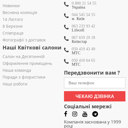
0 800 21 54 55
Новинки
Україна
Весняна колекція
044 545 54 55
14 Лютого
м. Київ
8 Березня
063 233 93 42
Lifecell
Співпраця
067 659 29 18
Фотографії з доставок
Київстар
Наші Квіткові салони
050 419 43 49
МТС
Салон на Десятинній
050 410 64 65
Оформлення приміщень
МТС
Наша команда
Передзвонити вам ?
Поради з флористики
Наші роботи
ЧЕКАЮ ДЗВІНКА
Соціальні мережі
Компанія заснована у 1999
році