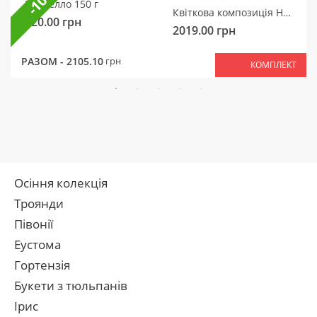
-10%
Рафаелло 150 г
Квіткова композиція Ніжний мотив
320.00
грн
2019.00
грн
РАЗОМ -
2105.10
грн
КОМПЛЕКТ
Осіння колекція
Троянди
Півонії
Еустома
Гортензія
Букети з тюльпанів
Ірис