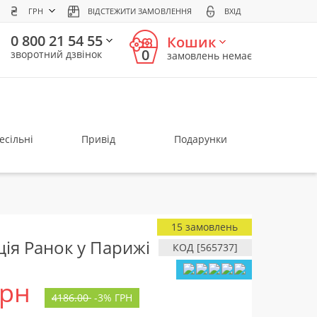
ГРН
ВІДСТЕЖИТИ ЗАМОВЛЕННЯ
ВХІД
0 800 21 54 55
Кошик
0
зворотний дзвінок
замовлень немає
есільні
Привід
Подарунки
15 замовлень
ія Ранок у Парижі
КОД [565737]
грн
4186.00
-
3%
ГРН