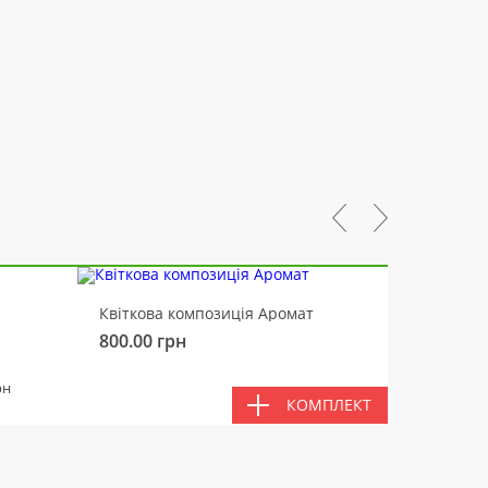
-10%
Квіткова композиція Аромат
Ведмід
800.00
грн
450.00
РАЗ
рн
КОМПЛЕКТ