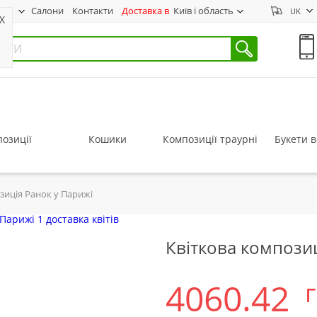
нас
Салони
Контакти
Доставка в
Київ і область
UK
X
озиції
Кошики
Композиції траурні
Букети в
зиція Ранок у Парижі
Квіткова композиц
4060.42