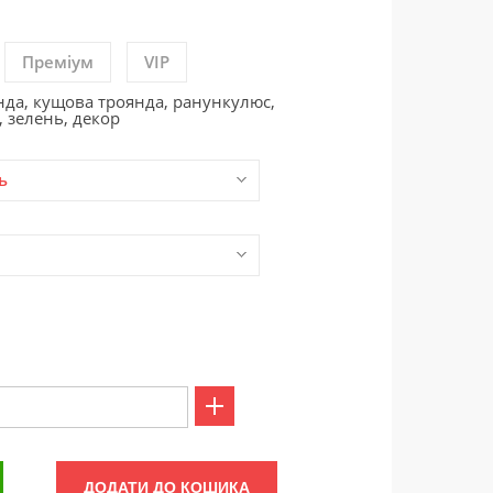
Преміум
VIP
нда, кущова троянда, ранункулюс,
, зелень, декор
ь
ДОДАТИ ДО КОШИКА