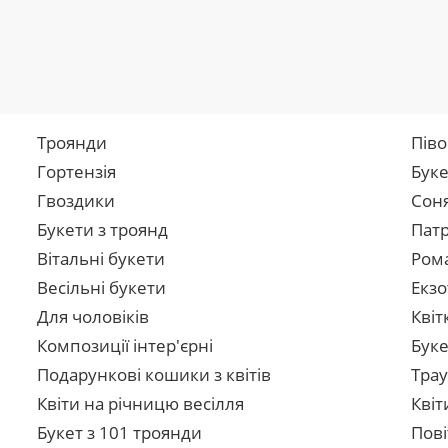
Троянди
Піво
Гортензія
Буке
Гвоздики
Сон
Букети з троянд
Патр
Вітальні букети
Рома
Весільні букети
Екзо
Для чоловіків
Квіт
Композиції інтер'єрні
Буке
Подарункові кошики з квітів
Трау
Квіти на річницю весілля
Квіт
Букет з 101 троянди
Пові