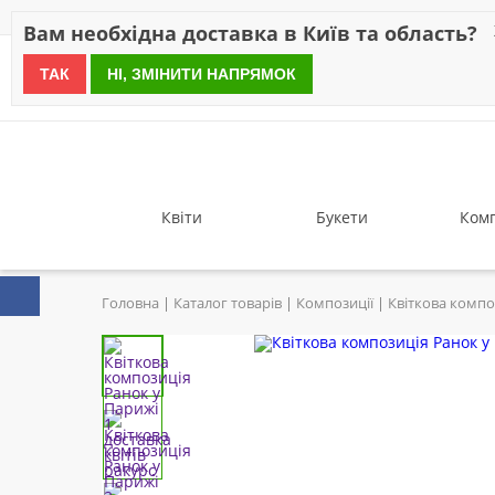
Знижки
Оплата
Доставка
Відгуки
Гарантія
Про 
Вам необхідна доставка в Київ та область?
ТАК
НІ, ЗМІНИТИ НАПРЯМОК
since 1999
Квіти
Букети
Комп
Головна
Каталог товарів
Композиції
Квіткова компо