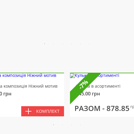
-7%
ва композиція Ніжний мотив
Кулька в асортименті
0
грн
145.00
грн
РАЗОМ -
878.85
г
КОМПЛЕКТ