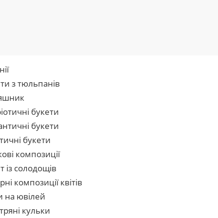
нії
ти з тюльпанів
яшник
іотичні букети
нтичні букети
тичні букети
кові композиції
т із солодощів
рні композиції квітів
и на ювілей
тряні кульки