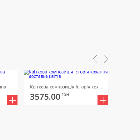
ина
Квіткова композиція Історія кохання
Квіткова
3575.00
3816
грн