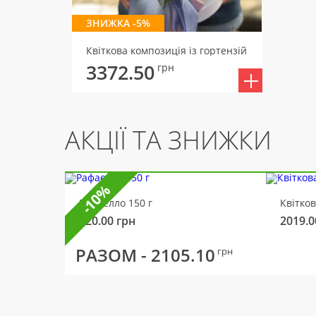
ЗНИЖКА -5%
Квіткова композиція із гортензій
3372.50
грн
АКЦІЇ ТА ЗНИЖКИ
-10%
Рафаелло 150 г
Квітко
320.00
грн
2019.0
РАЗОМ -
2105.10
грн