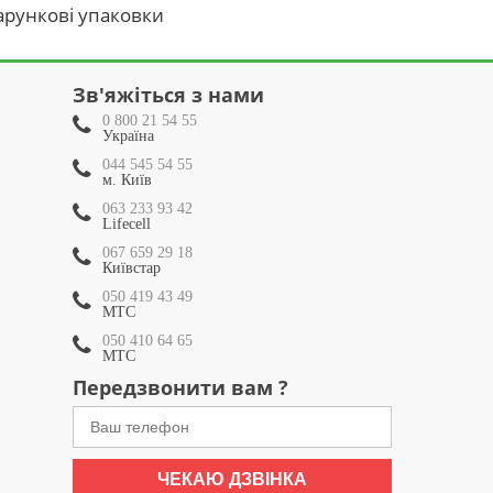
рункові упаковки
Зв'яжіться з нами
0 800 21 54 55
Україна
044 545 54 55
м. Київ
063 233 93 42
Lifecell
067 659 29 18
Київстар
050 419 43 49
МТС
050 410 64 65
МТС
Передзвонити вам ?
ЧЕКАЮ ДЗВІНКА