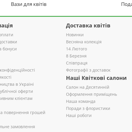
Вази для квітів
Пода
ація
Доставка квітів
оплати
Новинки
доставки
Весняна колекція
а бонуси
14 Лютого
8 Березня
Співпраця
 конфіденційності
Фотографії з доставок
якості
Наші Квіткові салони
ництва в Україні
Салон на Десятинній
публічної оферти
Оформлення приміщень
ивним клієнтам
Наша команда
Поради з флористики
 та повернення грошей
Наші роботи
альне замовлення