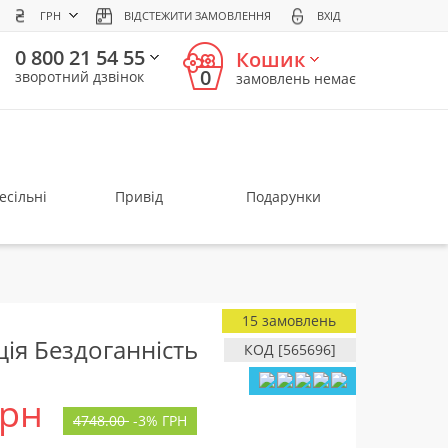
ГРН
ВІДСТЕЖИТИ ЗАМОВЛЕННЯ
ВХІД
0 800 21 54 55
Кошик
0
зворотний дзвінок
замовлень немає
есільні
Привід
Подарунки
15 замовлень
ія Бездоганність
КОД [565696]
грн
4748.00
-
3%
ГРН