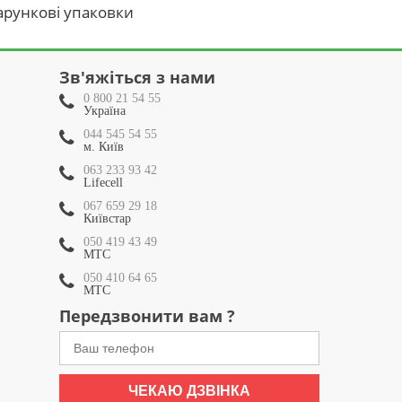
рункові упаковки
Зв'яжіться з нами
0 800 21 54 55
Україна
044 545 54 55
м. Київ
063 233 93 42
Lifecell
067 659 29 18
Київстар
050 419 43 49
МТС
050 410 64 65
МТС
Передзвонити вам ?
ЧЕКАЮ ДЗВІНКА