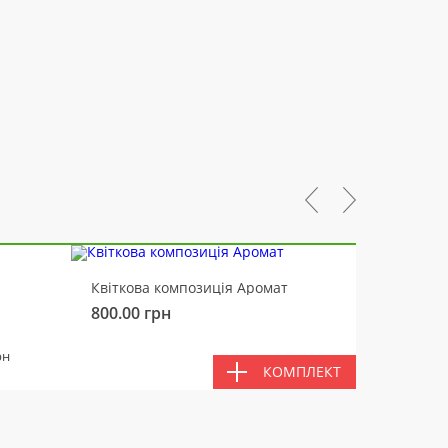
-10%
Квіткова композиція Аромат
Ведмід
800.00
грн
450.00
РАЗ
рн
КОМПЛЕКТ