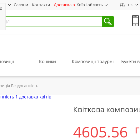
нас
Салони
Контакти
Доставка в
Київ і область
UK
X
озиції
Кошики
Композиції траурні
Букети в
зиція Бездоганність
Квіткова композиц
4605.56