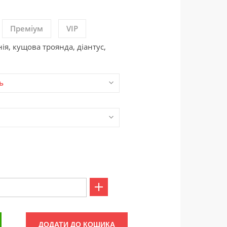
Преміум
VIP
нія, кущова троянда, діантус,
ь
ДОДАТИ ДО КОШИКА