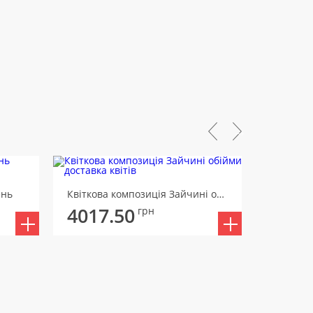
ень
Квіткова композиція Зайчині обійми
4017.50
4054
грн