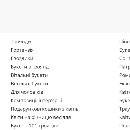
Троянди
Піво
Гортензія
Буке
Гвоздики
Сон
Букети з троянд
Патр
Вітальні букети
Рома
Весільні букети
Екзо
Для чоловіків
Квіт
Композиції інтер'єрні
Буке
Подарункові кошики з квітів
Трау
Квіти на річницю весілля
Квіт
Букет з 101 троянди
Пові