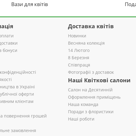
Вази для квітів
Пода
ація
Доставка квітів
оплати
Новинки
доставки
Весняна колекція
а бонуси
14 Лютого
8 Березня
Співпраця
 конфіденційності
Фотографії з доставок
якості
Наші Квіткові салони
ництва в Україні
Салон на Десятинній
публічної оферти
Оформлення приміщень
ивним клієнтам
Наша команда
Поради з флористики
 та повернення грошей
Наші роботи
альне замовлення