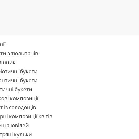
нії
ти з тюльпанів
яшник
іотичні букети
нтичні букети
тичні букети
кові композиції
т із солодощів
рні композиції квітів
и на ювілей
тряні кульки