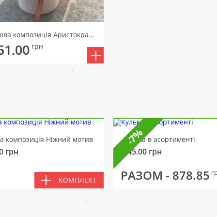
Квіткова композиція Аристократка
51.00
грн
-7%
ва композиція Ніжний мотив
Кулька в асортименті
0
грн
145.00
грн
РАЗОМ -
878.85
г
КОМПЛЕКТ