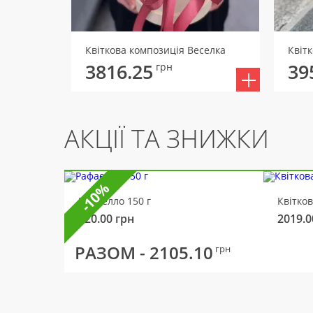
Квіткова композиція Веселка
3816.25
39
грн
АКЦІЇ ТА ЗНИЖКИ
-10%
Рафаелло 150 г
Квітко
320.00
грн
2019.0
РАЗОМ -
2105.10
грн