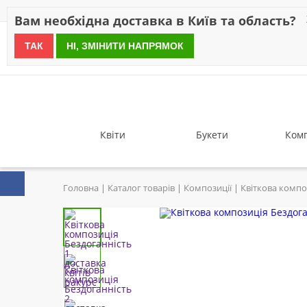
Знижки
Оплата
Доставка
Відгуки
Гарантія
Про 
Вам необхідна доставка в Київ та область?
ТАК
НІ, ЗМІНИТИ НАПРЯМОК
since 1999
Квіти
Букети
Комп
Головна
Каталог товарів
Композиції
Квіткова компо