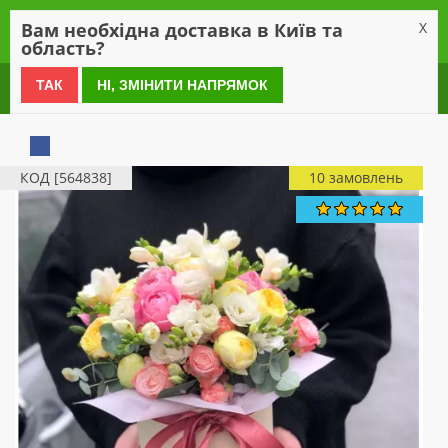
0
Вам необхідна доставка в Київ та
X
область?
0 800 21 54 55
ТАК
НІ, ЗМІНИТИ НАПРЯМОК
КОД [564838]
10 замовлень