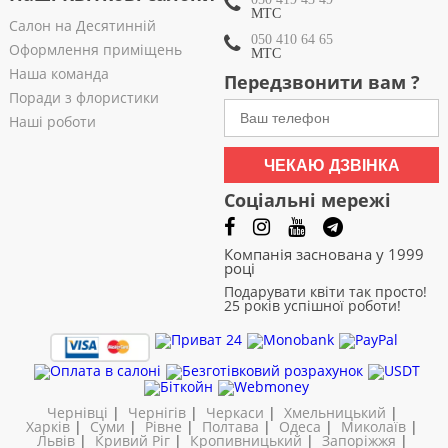
МТС
Салон на Десятинній
050 410 64 65
Оформлення приміщень
МТС
Наша команда
Передзвонити вам ?
Поради з флористики
Наші роботи
ЧЕКАЮ ДЗВІНКА
Соціальні мережі
Компанія заснована у 1999
році
Подарувати квіти так просто!
25 років успішної роботи!
Чернівці
|
Чернігів
|
Черкаси
|
Хмельницький
|
Харків
|
Суми
|
Рівне
|
Полтава
|
Одеса
|
Миколаїв
|
Львів
|
Кривий Ріг
|
Кропивницький
|
Запоріжжя
|