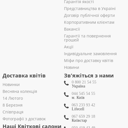
Гарантія якості
Представництва в Україні
Договір публічної оферти
Корпоративним клієнтам
Вакансії
Гарантії та повернення
грошей
Акції
Індивідуальне замовлення
Міфи про доставку квітів
Новини
Доставка квітів
Зв'яжіться з нами
0 800 21 54 55
Новинки
Україна
Весняна колекція
044 545 54 55
14 Лютого
м. Київ
8 Березня
063 233 93 42
Lifecell
Співпраця
067 659 29 18
Фотографії з доставок
Київстар
Наші Квіткові салони
050 419 43 49