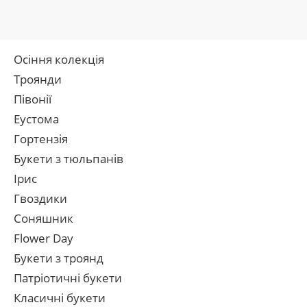
Осіння колекція
Троянди
Півонії
Еустома
Гортензія
Букети з тюльпанів
Ірис
Гвоздики
Соняшник
Flower Day
Букети з троянд
Патріотичні букети
Класичні букети