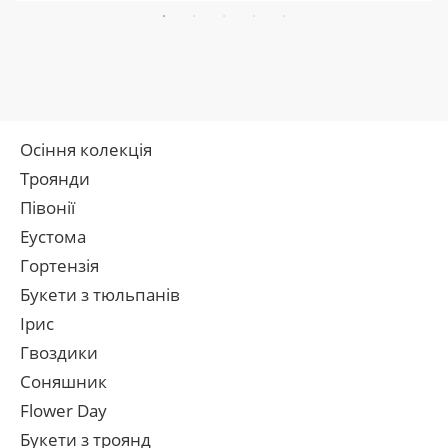
Осіння колекція
Троянди
Півонії
Еустома
Гортензія
Букети з тюльпанів
Ірис
Гвоздики
Соняшник
Flower Day
Букети з троянд