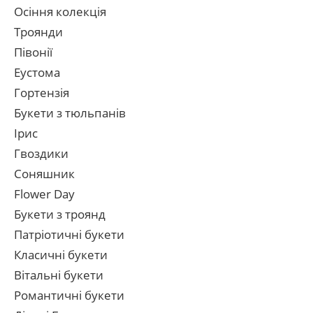
Осіння колекція
Троянди
Півонії
Еустома
Гортензія
Букети з тюльпанів
Ірис
Гвоздики
Соняшник
Flower Day
Букети з троянд
Патріотичні букети
Класичні букети
Вітальні букети
Романтичні букети