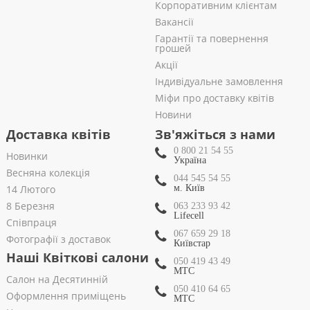
Корпоративним клієнтам
Вакансії
Гарантії та повернення
грошей
Акції
Індивідуальне замовлення
Міфи про доставку квітів
Новини
Доставка квітів
Зв'яжіться з нами
0 800 21 54 55
Новинки
Україна
Весняна колекція
044 545 54 55
14 Лютого
м. Київ
8 Березня
063 233 93 42
Lifecell
Співпраця
067 659 29 18
Фотографії з доставок
Київстар
Наші Квіткові салони
050 419 43 49
МТС
Салон на Десятинній
050 410 64 65
Оформлення приміщень
МТС