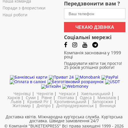
Наша команда
Передзвонити вам ?
Поради з флористики
Наші роботи
ЧЕКАЮ ДЗВІНКА
Соціальні мережі
Компанія заснована у 1999
році
Подарувати квіти так просто!
25 років успішної роботи!
Чернівці
|
Чернігів
|
Черкаси
|
Хмельницький
|
Харків
|
Суми
|
Рівне
|
Полтава
|
Одеса
|
Миколаїв
|
Львів
|
Кривий Ріг
|
Кропивницький
|
Запоріжжя
|
Житомир
|
Дніпро
|
Дніпродзержинськ
|
Вінниця
Доставка квітів. Міжнародна кур'єрська служба. Кур'єрська
доставка. Швидке замовлення 24/7
© Компанія "BUKETEXPRESS"
Всі права захищені 1999 - 2026