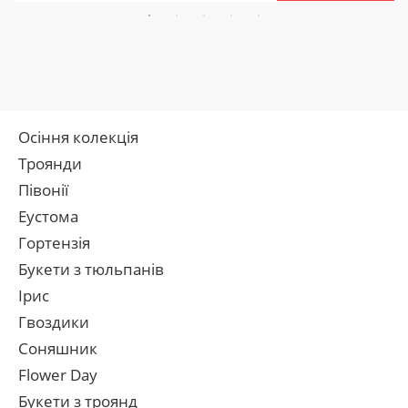
Осіння колекція
Троянди
Півонії
Еустома
Гортензія
Букети з тюльпанів
Ірис
Гвоздики
Соняшник
Flower Day
Букети з троянд