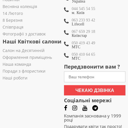
Україна
Весняна колекція
044 545 54 55
14 Лютого
м. Київ
8 Березня
063 233 93 42
Lifecell
Співпраця
067 659 29 18
Фотографії з доставок
Київстар
Наші Квіткові салони
050 419 43 49
МТС
Салон на Десятинній
050 410 64 65
Оформлення приміщень
МТС
Наша команда
Передзвонити вам ?
Поради з флористики
Наші роботи
ЧЕКАЮ ДЗВІНКА
Соціальні мережі
Компанія заснована у 1999
році
Подарувати квіти так просто!