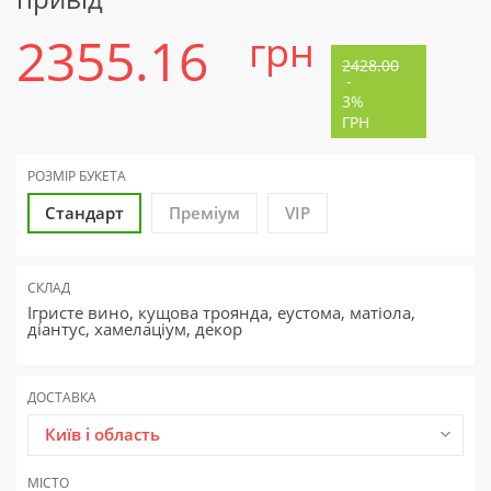
2355.16
грн
2428.00
-
3%
ГРН
РОЗМІР БУКЕТА
Стандарт
Преміум
VIP
СКЛАД
Ігристе вино, кущова троянда, еустома, матіола,
діантус, хамелаціум, декор
ДОСТАВКА
Київ і область
МІСТО