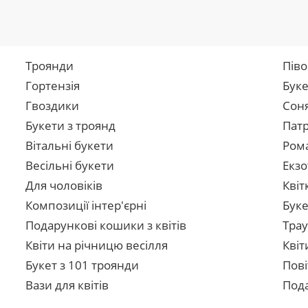
Троянди
Піво
Гортензія
Буке
Гвоздики
Сон
Букети з троянд
Патр
Вітальні букети
Рома
Весільні букети
Екзо
Для чоловіків
Квіт
Композиції інтер'єрні
Буке
Подарункові кошики з квітів
Трау
Квіти на річницю весілля
Квіт
Букет з 101 троянди
Пові
Вази для квітів
Пода