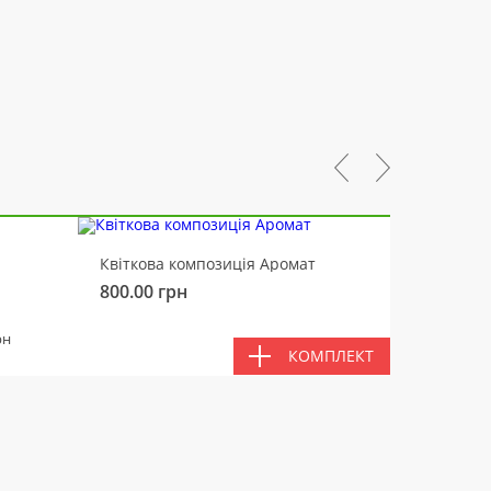
-10%
Квіткова композиція Аромат
Ведмід
800.00
грн
450.00
РАЗ
рн
КОМПЛЕКТ