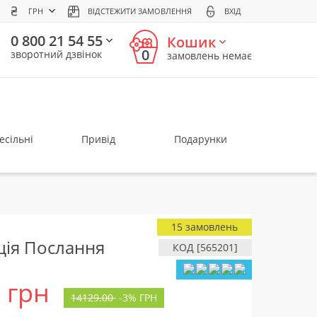
ГРН
ВІДСТЕЖИТИ ЗАМОВЛЕННЯ
ВХІД
0 800 21 54 55
Кошик
0
зворотний дзвінок
замовлень немає
есільні
Привід
Подарунки
15 замовлень
ція Послання
КОД [565201]
грн
14129.00
-
3%
ГРН