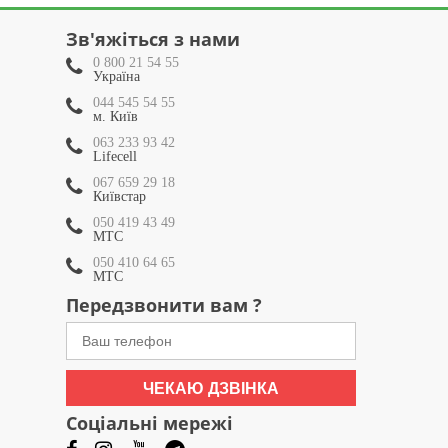
Зв'яжіться з нами
0 800 21 54 55
Україна
044 545 54 55
м. Київ
063 233 93 42
Lifecell
067 659 29 18
Київстар
050 419 43 49
МТС
050 410 64 65
МТС
Передзвонити вам ?
ЧЕКАЮ ДЗВІНКА
Соціальні мережі