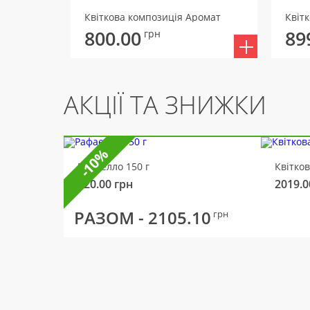
Квіткова композиція Аромат
800.00
89
грн
АКЦІЇ ТА ЗНИЖКИ
-10%
Рафаелло 150 г
Квітко
320.00
грн
2019.0
РАЗОМ -
2105.10
грн