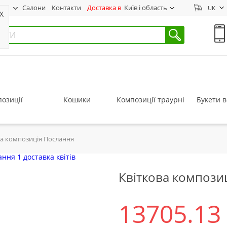
нас
Салони
Контакти
Доставка в
Київ і область
UK
X
озиції
Кошики
Композиції траурні
Букети в
ва композиція Послання
Квіткова компози
13705.13