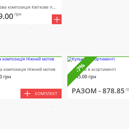
Квіткова композиція Квіткове послання
9.00
грн
-7%
ва композиція Ніжний мотив
Кулька в асортименті
0
грн
145.00
грн
РАЗОМ -
878.85
г
КОМПЛЕКТ