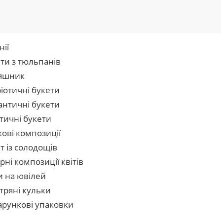
нії
ти з тюльпанів
яшник
іотичні букети
нтичні букети
тичні букети
кові композиції
т із солодощів
рні композиції квітів
и на ювілей
тряні кульки
рункові упаковки