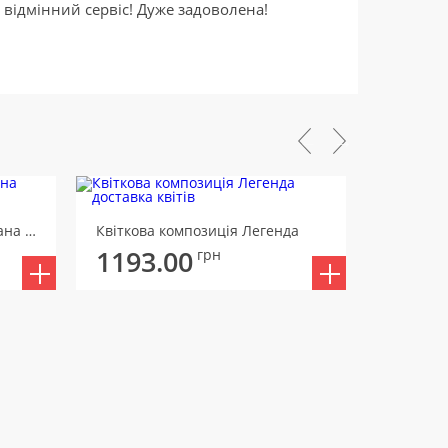
відмінний сервіс! Дуже задоволена!
Квіткова композиція Вишукана гармонія
Квіткова композиція Легенда
1193.00
2287
грн