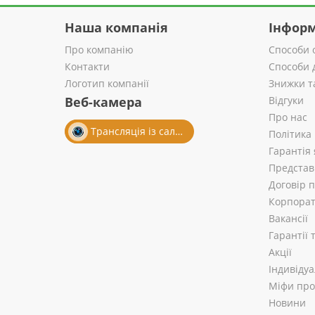
Наша компанія
Інформ
Про компанію
Способи 
Контакти
Способи 
Логотип компанії
Знижки т
Веб-камера
Відгуки
Про нас
Трансляція із салону
Політика
Гарантія 
Представ
Договір 
Корпорат
Вакансії
Гарантії
Акції
Індивіду
Міфи про 
Новини