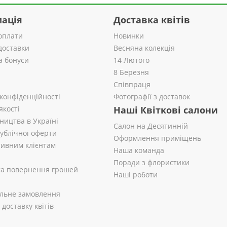
ація
Доставка квітів
оплати
Новинки
доставки
Весняна колекція
а бонуси
14 Лютого
8 Березня
Співпраця
 конфіденційності
Фотографії з доставок
якості
Наші Квіткові салони
ництва в Україні
Салон на Десятинній
публічної оферти
Оформлення приміщень
ивним клієнтам
Наша команда
Поради з флористики
 та повернення грошей
Наші роботи
альне замовлення
доставку квітів