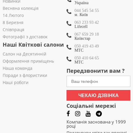
Новинки
Україна
Весняна колекція
044 545 54 55
14 Лютого
м. Київ
8 Березня
063 233 93 42
Lifecell
Співпраця
067 659 29 18
Фотографії з доставок
Київстар
Наші Квіткові салони
050 419 43 49
МТС
Салон на Десятинній
050 410 64 65
Оформлення приміщень
МТС
Наша команда
Передзвонити вам ?
Поради з флористики
Наші роботи
ЧЕКАЮ ДЗВІНКА
Соціальні мережі
Компанія заснована у 1999
році
Подарувати квіти так просто!