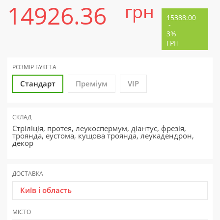
14926.36
грн
15388.00
-
3%
ГРН
РОЗМІР БУКЕТА
Стандарт
Преміум
VIP
СКЛАД
Стріліція, протея, леукоспермум, діантус, фрезія,
троянда, еустома, кущова троянда, леукадендрон,
декор
ДОСТАВКА
Київ і область
МІСТО