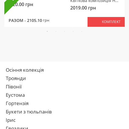
Квіткова композиція Ніжний мотив
320.00
грн
2019.00
грн
РАЗОМ -
2105.10
грн
КОМПЛЕКТ
Осіння колекція
Троянди
Півонії
Еустома
Гортензія
Букети з тюльпанів
Ірис
Гвоздики