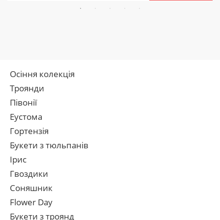
Осіння колекція
Троянди
Півонії
Еустома
Гортензія
Букети з тюльпанів
Ірис
Гвоздики
Соняшник
Flower Day
Букети з троянд