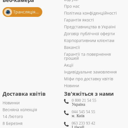
Веб-камера
Про нас
Трансляція із салону
Політика конфіденційності
Гарантія якості
Представництва в Україні
Договір публічної оферти
Корпоративним клієнтам
Вакансії
Гарантії та повернення
грошей
Акції
Індивідуальне замовлення
Міфи про доставку квітів
Новини
Доставка квітів
Зв'яжіться з нами
0 800 21 54 55
Новинки
Україна
Весняна колекція
044 545 54 55
14 Лютого
м. Київ
8 Березня
063 233 93 42
Lifecell