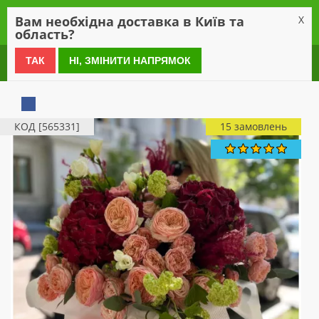
0
Вам необхідна доставка в Київ та
X
область?
0 800 21 54 55
ТАК
НІ, ЗМІНИТИ НАПРЯМОК
КОД [565331]
15 замовлень