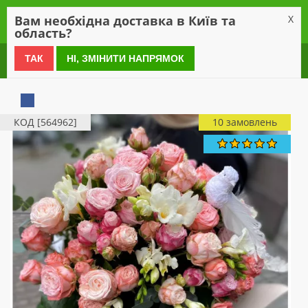
0
Вам необхідна доставка в Київ та
X
область?
0 800 21 54 55
ТАК
НІ, ЗМІНИТИ НАПРЯМОК
КОД [564962]
10 замовлень