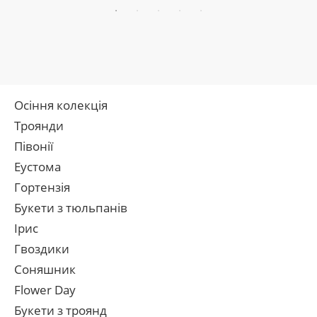
Осіння колекція
Троянди
Півонії
Еустома
Гортензія
Букети з тюльпанів
Ірис
Гвоздики
Соняшник
Flower Day
Букети з троянд