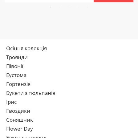
Осіння колекція
Троянди
Півонії
Еустома
Гортензія
Букети з тюльпанів
Ірис
Гвоздики
Соняшник
Flower Day
Букети з троянд