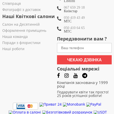
Lifecell
Співпраця
067 659 29 18
Фотографії з доставок
Київстар
Наші Квіткові салони
050 419 43 49
МТС
Салон на Десятинній
050 410 64 65
Оформлення приміщень
МТС
Наша команда
Передзвонити вам ?
Поради з флористики
Наші роботи
ЧЕКАЮ ДЗВІНКА
Соціальні мережі
Компанія заснована у 1999
році
Подарувати квіти так просто!
25 років успішної роботи!