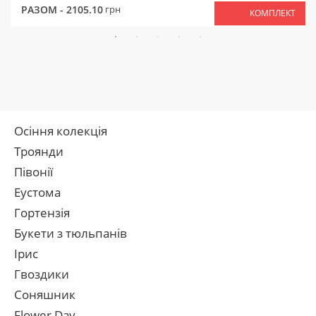
РАЗОМ -
2105.10
грн
КОМПЛЕКТ
Осіння колекція
Троянди
Півонії
Еустома
Гортензія
Букети з тюльпанів
Ірис
Гвоздики
Соняшник
Flower Day