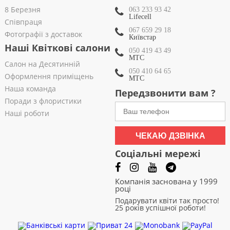
8 Березня
063 233 93 42
Lifecell
Співпраця
067 659 29 18
Фотографії з доставок
Київстар
Наші Квіткові салони
050 419 43 49
МТС
Салон на Десятинній
050 410 64 65
Оформлення приміщень
МТС
Наша команда
Передзвонити вам ?
Поради з флористики
Наші роботи
ЧЕКАЮ ДЗВІНКА
Соціальні мережі
Компанія заснована у 1999
році
Подарувати квіти так просто!
25 років успішної роботи!