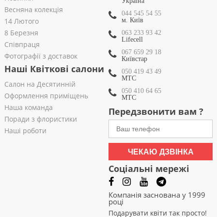
Україна
Весняна колекція
044 545 54 55
14 Лютого
м. Київ
8 Березня
063 233 93 42
Lifecell
Співпраця
067 659 29 18
Фотографії з доставок
Київстар
Наші Квіткові салони
050 419 43 49
МТС
Салон на Десятинній
050 410 64 65
Оформлення приміщень
МТС
Наша команда
Передзвонити вам ?
Поради з флористики
Наші роботи
ЧЕКАЮ ДЗВІНКА
Соціальні мережі
Компанія заснована у 1999
році
Подарувати квіти так просто!