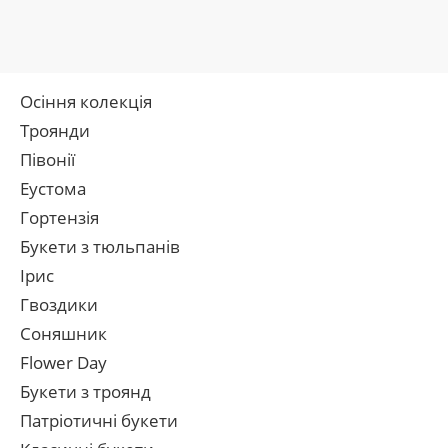
Осіння колекція
Троянди
Півонії
Еустома
Гортензія
Букети з тюльпанів
Ірис
Гвоздики
Соняшник
Flower Day
Букети з троянд
Патріотичні букети