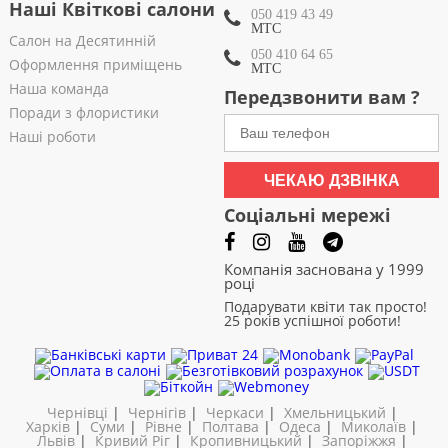
Наші Квіткові салони
050 419 43 49
МТС
Салон на Десятинній
050 410 64 65
Оформлення приміщень
МТС
Наша команда
Передзвонити вам ?
Поради з флористики
Наші роботи
ЧЕКАЮ ДЗВІНКА
Соціальні мережі
Компанія заснована у 1999
році
Подарувати квіти так просто!
25 років успішної роботи!
Чернівці
|
Чернігів
|
Черкаси
|
Хмельницький
|
Харків
|
Суми
|
Рівне
|
Полтава
|
Одеса
|
Миколаїв
|
Львів
|
Кривий Ріг
|
Кропивницький
|
Запоріжжя
|