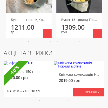
Букет 11 троянд Крем Фрагранс
Букет 13 троянд Піоні Баблз
1211.00
1309.00
грн
грн
АКЦІЇ ТА ЗНИЖКИ
-10%
Рафаелло 150 г
Квіткова композиція Ніжний мотив
320.00
грн
2019.00
грн
РАЗОМ -
2105.10
грн
КОМПЛЕКТ