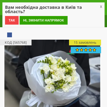
0
Вам необхідна доставка в Київ та
X
область?
0 800 21 54 55
ТАК
НІ, ЗМІНИТИ НАПРЯМОК
КОД [565768]
15 замовлень