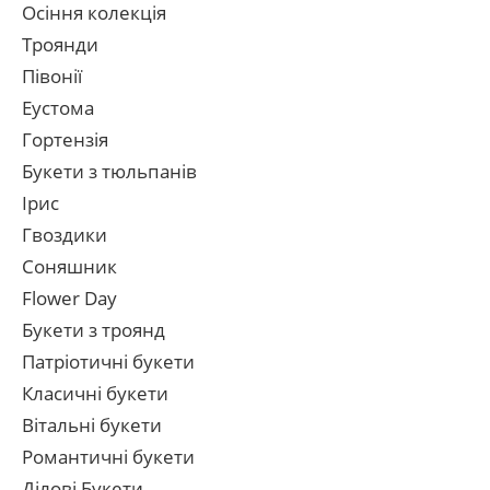
Осіння колекція
Троянди
Півонії
Еустома
Гортензія
Букети з тюльпанів
Ірис
Гвоздики
Соняшник
Flower Day
Букети з троянд
Патріотичні букети
Класичні букети
Вітальні букети
Романтичні букети
Ділові Букети