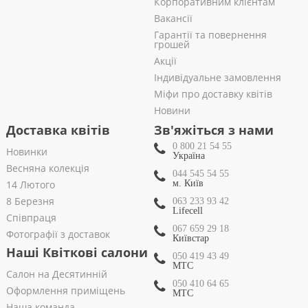
Корпоративним клієнтам
Вакансії
Гарантії та повернення
грошей
Акції
Індивідуальне замовлення
Міфи про доставку квітів
Новини
Доставка квітів
Зв'яжіться з нами
0 800 21 54 55
Новинки
Україна
Весняна колекція
044 545 54 55
14 Лютого
м. Київ
8 Березня
063 233 93 42
Lifecell
Співпраця
067 659 29 18
Фотографії з доставок
Київстар
Наші Квіткові салони
050 419 43 49
МТС
Салон на Десятинній
050 410 64 65
Оформлення приміщень
МТС
Наша команда