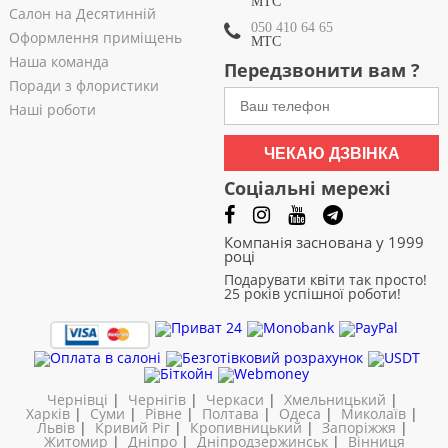
МТС
Салон на Десятинній
050 410 64 65
Оформлення приміщень
МТС
Наша команда
Передзвонити вам ?
Поради з флористики
Наші роботи
ЧЕКАЮ ДЗВІНКА
Соціальні мережі
Компанія заснована у 1999
році
Подарувати квіти так просто!
25 років успішної роботи!
Чернівці
|
Чернігів
|
Черкаси
|
Хмельницький
|
Харків
|
Суми
|
Рівне
|
Полтава
|
Одеса
|
Миколаїв
|
Львів
|
Кривий Ріг
|
Кропивницький
|
Запоріжжя
|
Житомир
|
Дніпро
|
Дніпродзержинськ
|
Вінниця