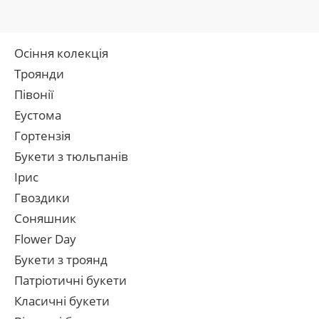
Осіння колекція
Троянди
Півонії
Еустома
Гортензія
Букети з тюльпанів
Ірис
Гвоздики
Соняшник
Flower Day
Букети з троянд
Патріотичні букети
Класичні букети