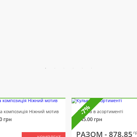
-7%
ва композиція Ніжний мотив
Кулька в асортименті
0
грн
145.00
грн
РАЗОМ -
878.85
г