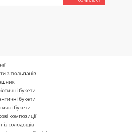
КОМПЛЕКТ
нії
ти з тюльпанів
яшник
іотичні букети
нтичні букети
тичні букети
кові композиції
т із солодощів