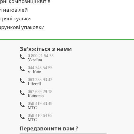
рні композиції квітів
и на ювілей
тряні кульки
рункові упаковки
Зв'яжіться з нами
0 800 21 54 55
Україна
044 545 54 55
м. Київ
063 233 93 42
Lifecell
067 659 29 18
Київстар
050 419 43 49
МТС
050 410 64 65
МТС
Передзвонити вам ?