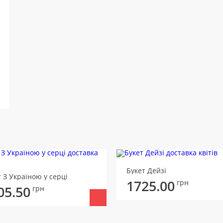
Букет Дейзі
 З Україною у серці
1725.00
грн
05.50
грн