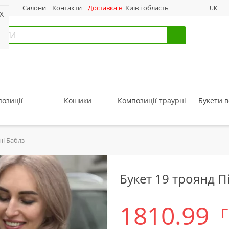
нас
Салони
Контакти
Доставка в
Київ і область
UK
X
озиції
Кошики
Композиції траурні
Букети в
ні Баблз
Букет 19 троянд П
1810.99