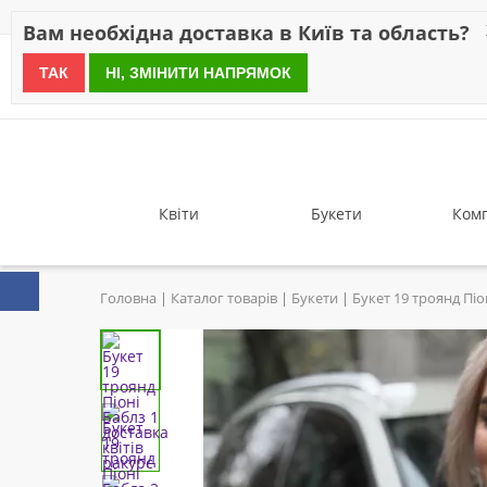
Знижки
Оплата
Доставка
Відгуки
Гарантія
Про 
Вам необхідна доставка в Київ та область?
ТАК
НІ, ЗМІНИТИ НАПРЯМОК
since 1999
Квіти
Букети
Комп
Головна
Каталог товарів
Букети
Букет 19 троянд Піо