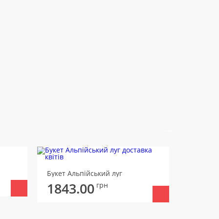
Букет Зо
Букет Альпійський луг
1863
1843.00
грн