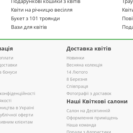
Подарункові кошики з квітів
Трау
Квіти на річницю весілля
Квіт
Букет з 101 троянди
Пові
Вази для квітів
Пода
ація
Доставка квітів
оплати
Новинки
доставки
Весняна колекція
а бонуси
14 Лютого
8 Березня
Співпраця
 конфіденційності
Фотографії з доставок
якості
Наші Квіткові салони
ництва в Україні
Салон на Десятинній
публічної оферти
Оформлення приміщень
ивним клієнтам
Наша команда
Поради з флористики