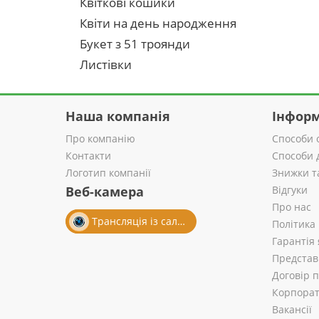
Квіткові кошики
Квіти на день народження
Букет з 51 троянди
Листівки
Наша компанія
Інформ
Про компанію
Способи 
Контакти
Способи 
Логотип компанії
Знижки т
Веб-камера
Відгуки
Про нас
Трансляція із салону
Політика
Гарантія 
Представ
Договір 
Корпорат
Вакансії