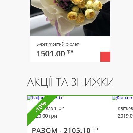
Букет Жовтий фіолет
1501.00
грн
АКЦІЇ ТА ЗНИЖКИ
-10%
Рафаелло 150 г
Квітко
320.00
грн
2019.0
РАЗОМ -
2105.10
грн