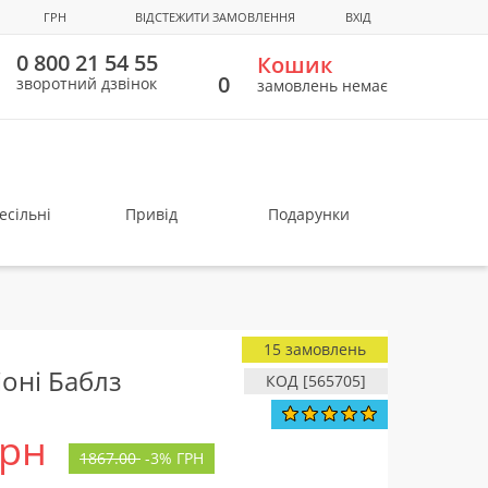
ГРН
ВІДСТЕЖИТИ ЗАМОВЛЕННЯ
ВХІД
0 800 21 54 55
Кошик
0
зворотний дзвінок
замовлень немає
есільні
Привід
Подарунки
15 замовлень
іоні Баблз
КОД [565705]
грн
1867.00
-
3%
ГРН