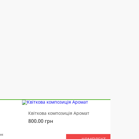
-10%
Квіткова композиція Аромат
Ведмід
800.00
грн
450.00
РАЗ
рн