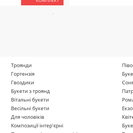
КОМПЛЕКТ
Троянди
Піво
Гортензія
Буке
Гвоздики
Сон
Букети з троянд
Патр
Вітальні букети
Рома
Весільні букети
Екзо
Для чоловіків
Квіт
Композиції інтер'єрні
Буке