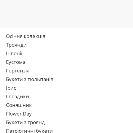
Осіння колекція
Троянди
Півонії
Еустома
Гортензія
Букети з тюльпанів
Ірис
Гвоздики
Соняшник
Flower Day
Букети з троянд
Патріотичні букети