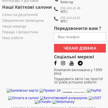
Фотографії з доставок
Київстар
Наші Квіткові салони
050 419 43 49
МТС
Салон на Десятинній
050 410 64 65
Оформлення приміщень
МТС
Наша команда
Передзвонити вам ?
Поради з флористики
Наші роботи
ЧЕКАЮ ДЗВІНКА
Соціальні мережі
Компанія заснована у 1999
році
Подарувати квіти так просто!
25 років успішної роботи!
Чернівці
|
Чернігів
|
Черкаси
|
Хмельницький
|