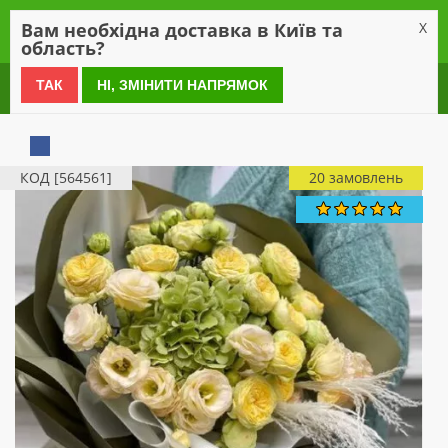
0
Вам необхідна доставка в Київ та
X
область?
0 800 21 54 55
ТАК
НІ, ЗМІНИТИ НАПРЯМОК
КОД [564561]
20 замовлень