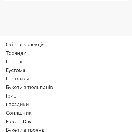
Осіння колекція
Троянди
Півонії
Еустома
Гортензія
Букети з тюльпанів
Ірис
Гвоздики
Соняшник
Flower Day
Букети з троянд