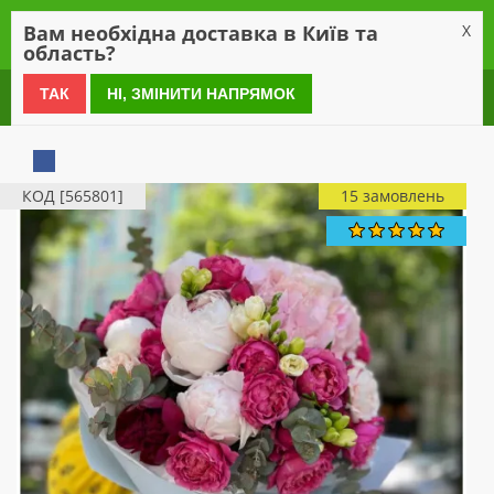
0
Вам необхідна доставка в Київ та
X
область?
0 800 21 54 55
ТАК
НІ, ЗМІНИТИ НАПРЯМОК
КОД [565801]
15 замовлень