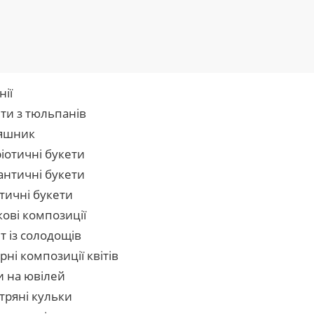
нії
ти з тюльпанів
яшник
іотичні букети
нтичні букети
тичні букети
кові композиції
т із солодощів
рні композиції квітів
и на ювілей
тряні кульки