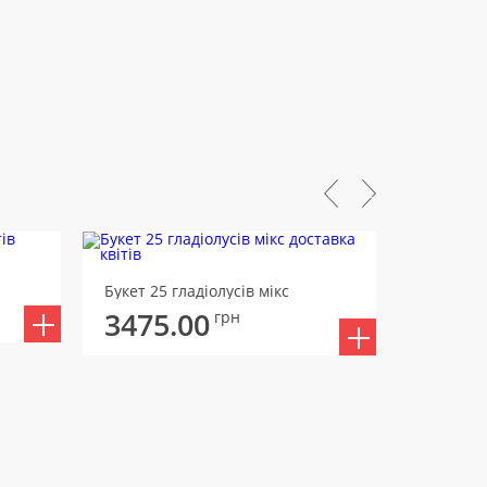
Букет Ім
Букет 25 гладіолусів мікс
3982
3475.00
грн