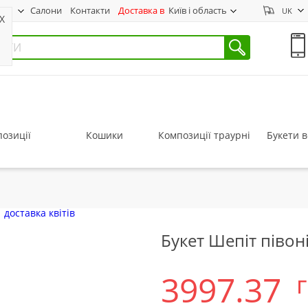
нас
Салони
Контакти
Доставка в
Київ і область
UK
X
озиції
Кошики
Композиції траурні
Букети в
Букет Шепіт півоні
3997.37