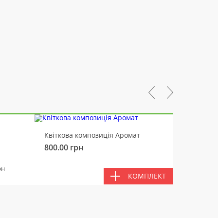
-10%
Квіткова композиція Аромат
Ведмід
800.00
грн
450.00
РАЗ
рн
КОМПЛЕКТ