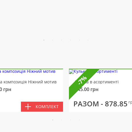
-7%
ва композиція Ніжний мотив
Кулька в асортименті
0
грн
145.00
грн
РАЗОМ -
878.85
г
КОМПЛЕКТ