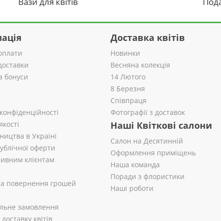
Вази для квітів
Пода
ація
Доставка квітів
оплати
Новинки
доставки
Весняна колекція
а бонуси
14 Лютого
8 Березня
Співпраця
 конфіденційності
Фотографії з доставок
якості
Наші Квіткові салони
ництва в Україні
Салон на Десятинній
публічної оферти
Оформлення приміщень
ивним клієнтам
Наша команда
Поради з флористики
 та повернення грошей
Наші роботи
альне замовлення
доставку квітів