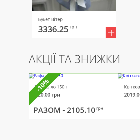
Букет Вітер
3336.25
грн
АКЦІЇ ТА ЗНИЖКИ
-10%
Рафаелло 150 г
Квітко
320.00
грн
2019.0
РАЗОМ -
2105.10
грн