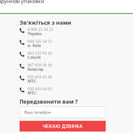
рункові упаковки
Зв'яжіться з нами
0 800 21 54 55
Україна
044 545 54 55
м. Київ
063 233 93 42
Lifecell
067 659 29 18
Київстар
050 419 43 49
МТС
050 410 64 65
МТС
Передзвонити вам ?
ЧЕКАЮ ДЗВІНКА