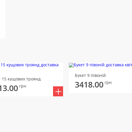
Букет 9 півоній
т 15 кущових троянд
3418.00
грн
13.00
грн