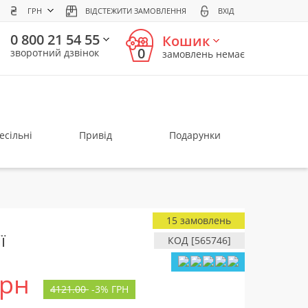
ГРН
ВІДСТЕЖИТИ ЗАМОВЛЕННЯ
ВХІД
0 800 21 54 55
Кошик
0
зворотний дзвінок
замовлень немає
есільні
Привід
Подарунки
15 замовлень
ї
КОД [565746]
грн
4121.00
-
3%
ГРН