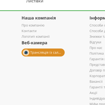
Листівки
Наша компанія
Інформ
Про компанію
Способи 
Контакти
Способи 
Логотип компанії
Знижки т
Веб-камера
Відгуки
Про нас
Трансляція із салону
Політика
Гарантія 
Представ
Договір 
Корпорат
Вакансії
Гарантії
Акції
Індивіду
Міфи про 