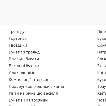
Троянди
Піво
Гортензія
Буке
Гвоздики
Сон
Букети з троянд
Патр
Вітальні букети
Рома
Весільні букети
Екзо
Для чоловіків
Квіт
Композиції інтер'єрні
Буке
Подарункові кошики з квітів
Трау
Квіти на річницю весілля
Квіт
Букет з 101 троянди
Пові