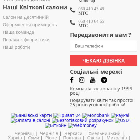
Київстар
Наші Квіткові салони
050 419 43 49
МТС
Салон на Десятинній
050 410 64 65
Оформлення приміщень
МТС
Наша команда
Передзвонити вам ?
Поради з флористики
Наші роботи
ЧЕКАЮ ДЗВІНКА
Соціальні мережі
Компанія заснована у 1999
році
Подарувати квіти так просто!
25 років успішної роботи!
Чернівці
|
Чернігів
|
Черкаси
|
Хмельницький
|
Харків
|
Суми
|
Рівне
|
Полтава
|
Одеса
|
Миколаїв
|