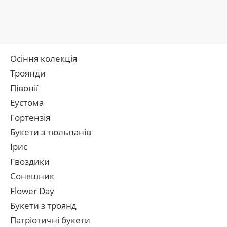
Осіння колекція
Троянди
Півонії
Еустома
Гортензія
Букети з тюльпанів
Ірис
Гвоздики
Соняшник
Flower Day
Букети з троянд
Патріотичні букети