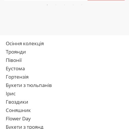
Осіння колекція
Троянди
Півонії
Еустома
Гортензія
Букети з тюльпанів
Ірис
Гвоздики
Соняшник
Flower Day
Букети з троянд