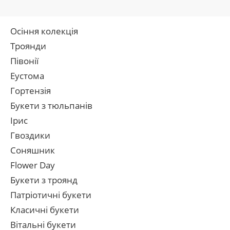
Осіння колекція
Троянди
Півонії
Еустома
Гортензія
Букети з тюльпанів
Ірис
Гвоздики
Соняшник
Flower Day
Букети з троянд
Патріотичні букети
Класичні букети
Вітальні букети