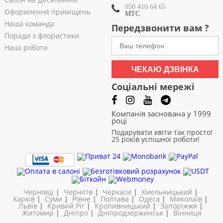
050 410 64 65
Оформлення приміщень
МТС
Наша команда
Передзвонити вам ?
Поради з флористики
Наші роботи
ЧЕКАЮ ДЗВІНКА
Соціальні мережі
Компанія заснована у 1999
році
Подарувати квіти так просто!
25 років успішної роботи!
Чернівці
|
Чернігів
|
Черкаси
|
Хмельницький
|
Харків
|
Суми
|
Рівне
|
Полтава
|
Одеса
|
Миколаїв
|
Львів
|
Кривий Ріг
|
Кропивницький
|
Запоріжжя
|
Житомир
|
Дніпро
|
Дніпродзержинськ
|
Вінниця