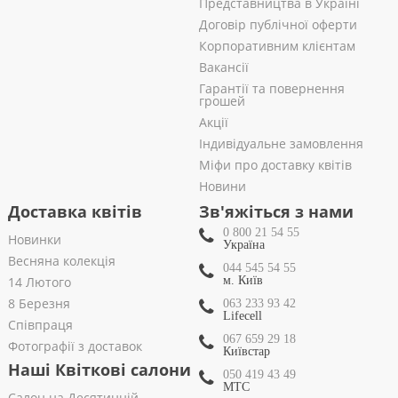
Представництва в Україні
Договір публічної оферти
Корпоративним клієнтам
Вакансії
Гарантії та повернення
грошей
Акції
Індивідуальне замовлення
Міфи про доставку квітів
Новини
Доставка квітів
Зв'яжіться з нами
0 800 21 54 55
Новинки
Україна
Весняна колекція
044 545 54 55
14 Лютого
м. Київ
8 Березня
063 233 93 42
Lifecell
Співпраця
067 659 29 18
Фотографії з доставок
Київстар
Наші Квіткові салони
050 419 43 49
МТС
Салон на Десятинній