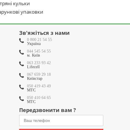
тряні кульки
рункові упаковки
Зв'яжіться з нами
0 800 21 54 55
Україна
044 545 54 55
м. Київ
063 233 93 42
Lifecell
067 659 29 18
Київстар
050 419 43 49
МТС
050 410 64 65
МТС
Передзвонити вам ?