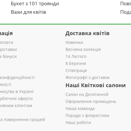
Букет з 101 троянди
Пові
Вази для квітів
Пода
ація
Доставка квітів
оплати
Новинки
доставки
Весняна колекція
а бонуси
14 Лютого
8 Березня
Співпраця
 конфіденційності
Фотографії з доставок
якості
Наші Квіткові салони
ництва в Україні
Салон на Десятинній
публічної оферти
Оформлення приміщень
ивним клієнтам
Наша команда
Поради з флористики
 та повернення грошей
Наші роботи