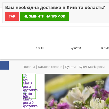
Знижки
Оплата
Доставка
Відгуки
Гарантія
Про 
Вам необхідна доставка в Київ та область?
ТАК
НІ, ЗМІНИТИ НАПРЯМОК
since 1999
Квіти
Букети
Комп
Головна
Каталог товарів
Букети
Букет Магія роси