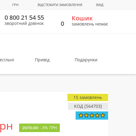
ГРН
ВІДСТЕЖИТИ ЗАМОВЛЕННЯ
ВХІД
0 800 21 54 55
Кошик
0
зворотний дзвінок
замовлень немає
есільні
Привід
Подарунки
15 замовлень
КОД [564703]
грн
2070.00
-
3%
ГРН