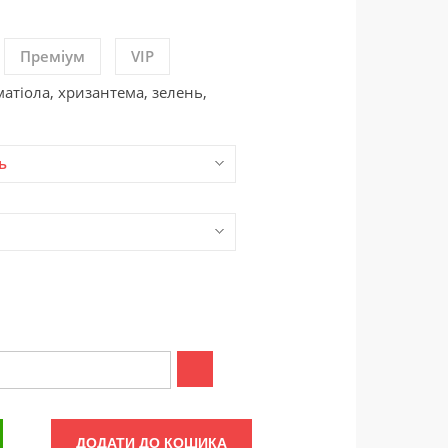
Преміум
VIP
матіола, хризантема, зелень,
ь
ДОДАТИ ДО КОШИКА