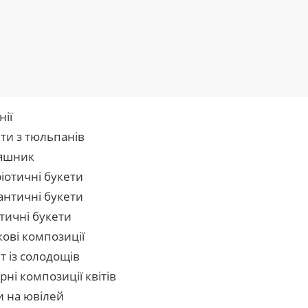
нії
ти з тюльпанів
яшник
іотичні букети
нтичні букети
тичні букети
кові композиції
т із солодощів
рні композиції квітів
и на ювілей