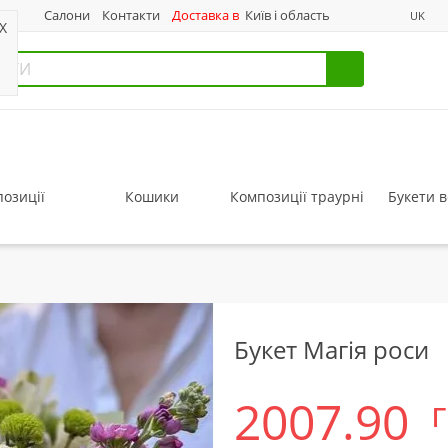
нас
Салони
Контакти
Доставка в
Київ і область
UK
X
озиції
Кошики
Композиції траурні
Букети в
Букет Магія роси
2007.90