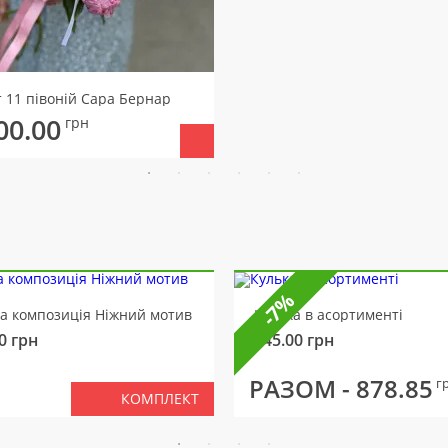
т 11 півоній Сара Бернар
00.00
грн
-7%
ва композиція Ніжний мотив
Кулька в асортименті
0
грн
145.00
грн
РАЗОМ -
878.85
г
КОМПЛЕКТ