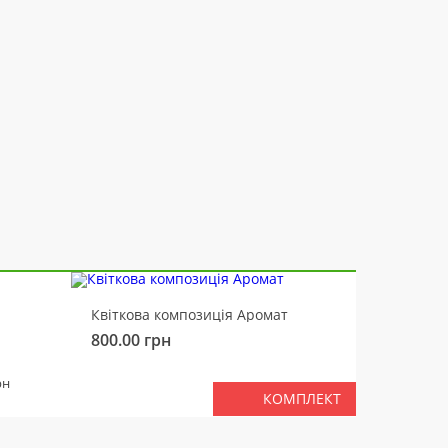
-10%
Квіткова композиція Аромат
Ведмід
800.00
грн
450.00
РАЗ
рн
КОМПЛЕКТ