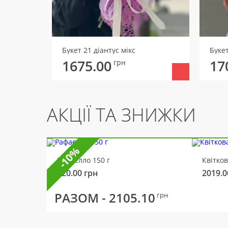
Букет 21 діантус мікс
Буке
1675.00
17
грн
АКЦІЇ ТА ЗНИЖКИ
-10%
Рафаелло 150 г
Квітко
320.00
грн
2019.0
РАЗОМ -
2105.10
грн