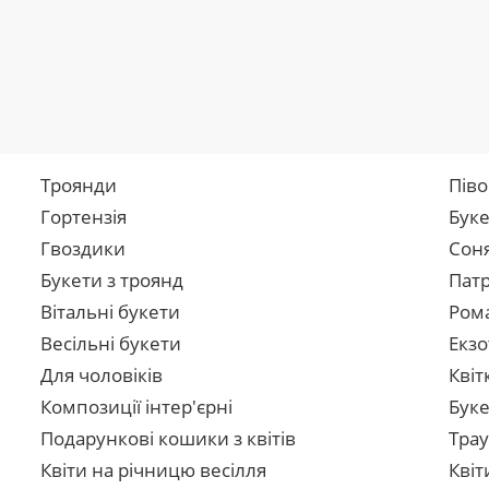
Троянди
Піво
Гортензія
Буке
Гвоздики
Сон
Букети з троянд
Патр
Вітальні букети
Рома
Весільні букети
Екзо
Для чоловіків
Квіт
Композиції інтер'єрні
Буке
Подарункові кошики з квітів
Трау
Квіти на річницю весілля
Квіт