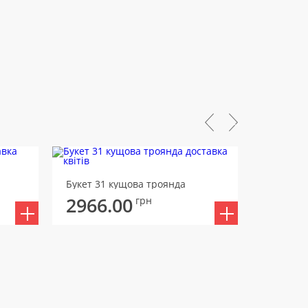
Букет 19 
Букет 31 кущова троянда
3196
2966.00
грн