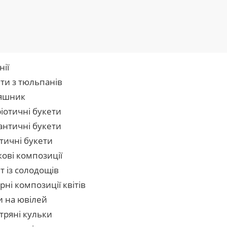
нії
ти з тюльпанів
яшник
іотичні букети
нтичні букети
тичні букети
кові композиції
т із солодощів
рні композиції квітів
и на ювілей
тряні кульки