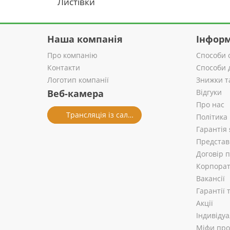
Листівки
Наша компанія
Інформ
Про компанію
Способи 
Контакти
Способи 
Логотип компанії
Знижки т
Веб-камера
Відгуки
Про нас
Трансляція із салону
Політика
Гарантія 
Представ
Договір 
Корпорат
Вакансії
Гарантії
Акції
Індивіду
Міфи про 