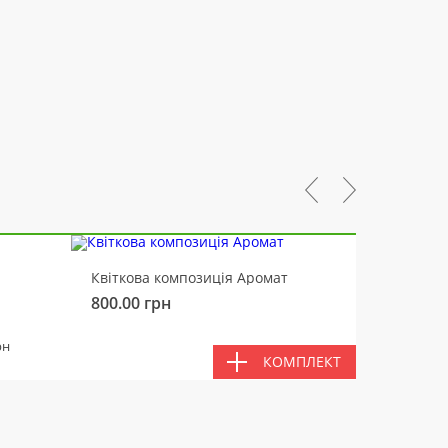
-10%
Квіткова композиція Аромат
Ведмід
800.00
грн
450.00
РАЗ
рн
КОМПЛЕКТ