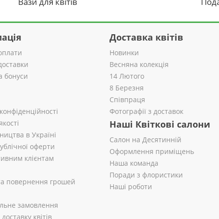
Вази для квітів
Пода
ація
Доставка квітів
оплати
Новинки
доставки
Весняна колекція
а бонуси
14 Лютого
8 Березня
Співпраця
 конфіденційності
Фотографії з доставок
якості
Наші Квіткові салони
ництва в Україні
Салон на Десятинній
публічної оферти
Оформлення приміщень
ивним клієнтам
Наша команда
Поради з флористики
 та повернення грошей
Наші роботи
альне замовлення
доставку квітів