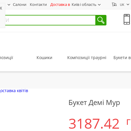
нас
Салони
Контакти
Доставка в
Київ і область
UK
X
озиції
Кошики
Композиції траурні
Букети в
Букет Демі Мур
3187.42