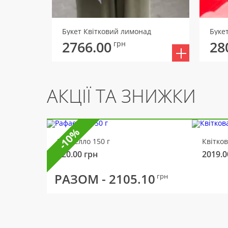
Букет Квітковий лимонад
Букет
2766.00
28
грн
АКЦІЇ ТА ЗНИЖКИ
-10%
Рафаелло 150 г
Квітко
320.00
грн
2019.0
РАЗОМ -
2105.10
грн