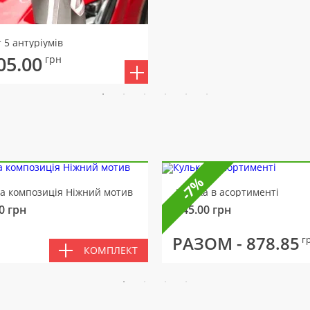
 5 антуріумів
05.00
грн
-7%
ва композиція Ніжний мотив
Кулька в асортименті
0
грн
145.00
грн
РАЗОМ -
878.85
г
КОМПЛЕКТ