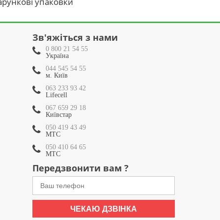
рункові упаковки
Зв'яжіться з нами
0 800 21 54 55
Україна
044 545 54 55
м. Київ
063 233 93 42
Lifecell
067 659 29 18
Київстар
050 419 43 49
МТС
050 410 64 65
МТС
Передзвонити вам ?
ЧЕКАЮ ДЗВІНКА