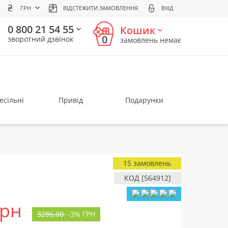
ГРН
ВІДСТЕЖИТИ ЗАМОВЛЕННЯ
ВХІД
0 800 21 54 55
Кошик
0
зворотний дзвінок
замовлень немає
есільні
Привід
Подарунки
15 замовлень
КОД [564912]
грн
3286.00
-
3%
ГРН