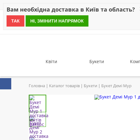
Знижки
Оплата
Доставка
Відгуки
Гарантія
Про 
Вам необхідна доставка в Київ та область?
ТАК
НІ, ЗМІНИТИ НАПРЯМОК
since 1999
Квіти
Букети
Комп
Головна
Каталог товарів
Букети
Букет Демі Мур