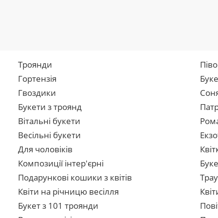
Троянди
Піво
Гортензія
Буке
Гвоздики
Сон
Букети з троянд
Патр
Вітальні букети
Рома
Весільні букети
Екзо
Для чоловіків
Квіт
Композиції інтер'єрні
Буке
Подарункові кошики з квітів
Трау
Квіти на річницю весілля
Квіт
Букет з 101 троянди
Пові